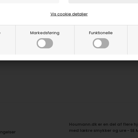
Vis cookie detaljer
smed
ker
e
Markedsføring
Funktionelle
Fingerringe
Eternity
Houmann.dk er en del af flere 
med lækre smykker og ure
- SE 
ingelser