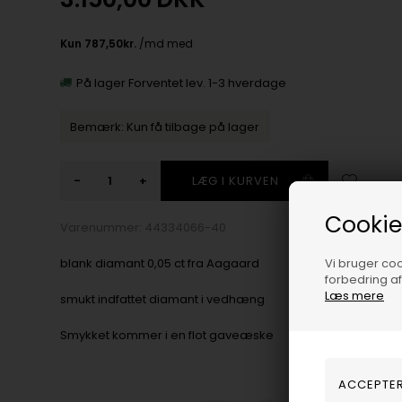
På lager
Forventet lev. 1-3 hverdage
Bemærk: Kun få tilbage på lager
-
+
Cookie
Varenummer:
44334066-40
blank diamant 0,05 ct fra Aagaard
Vi bruger cook
forbedring a
Læs mere
smukt indfattet diamant i vedhæng
Smykket kommer i en flot gaveæske