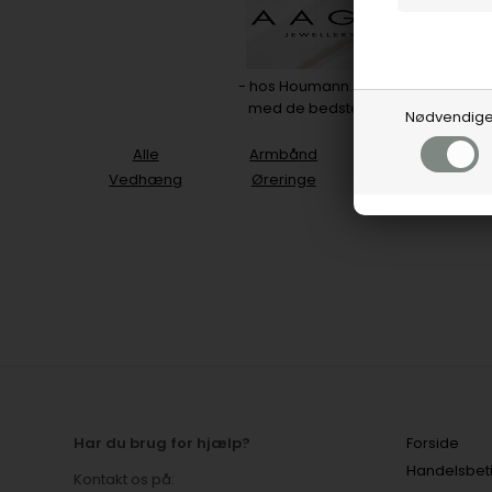
- hos Houmann.dk din lokale guld
med de bedste smykker og mær
Nødvendig
Alle
Armbånd
Halskæder
Vedhæng
Øreringe
Vielsesringe
Har du brug for hjælp?
Forside
Handelsbet
Kontakt os på: