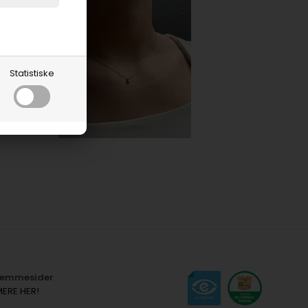
Statistiske
hjemmesider
MERE HER!