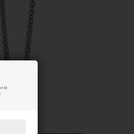
n til
.