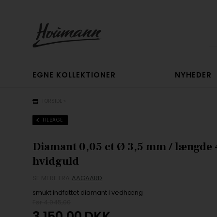
EGNE KOLLEKTIONER
NYHEDER
FORSIDE
»
TILBAGE
Diamant 0,05 ct Ø 3,5 mm / længde 4
hvidguld
SE MERE FRA
AAGAARD
smukt indfattet diamant i vedhæng
Før 4.045,00
3.150,00
DKK