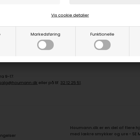
Vis cookie detaljer
urnere varen til os, da vi oftest vælger at spare tid og penge, ved at d
e
Markedsføring
Funktionelle
beskrivelse af problemet, så vil vi fremsende en mail med reklamatio
sende din vare til reparation.
ra 9-17.
salg@houmann.dk
eller på tlf.
32 12 25 51
.
Houmann.dk er en del af flere 
med lækre smykker og ure
- SE 
ingelser