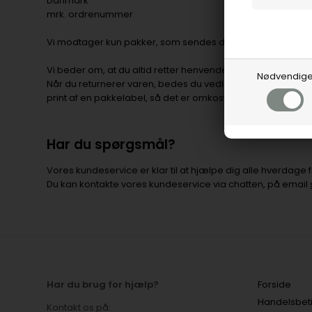
Danmark
mrk. ordrenummer
Vi modtager kun pakker, som sendes direkte til adressen.
Vi beder om, at du altid retter henvendelse til os før du ret
Nødvendig
Når du returnerer varen, bedes du vedlægge en detaljeret 
print af en pakkelabel, så det er omkostningsfrit for dig at 
Har du spørgsmål?
Vores kundeservice er klar til at hjælpe dig alle hverdage f
Du kan kontakte vores kundeservice via chatten, på email
Har du brug for hjælp?
Forside
Handelsbet
Kontakt os på: