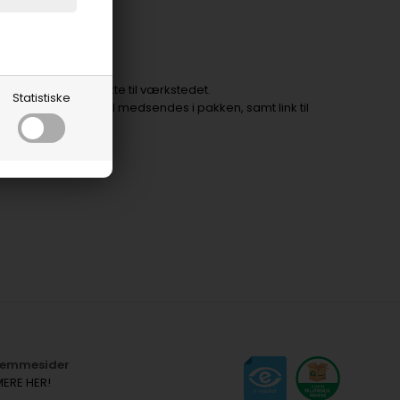
u sender varen direkte til værkstedet.
Statistiske
nsblanket, der skal medsendes i pakken, samt link til
hjemmesider
MERE HER!