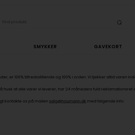
SMYKKER
GAVEKORT
nder, er 100% tilfredsstillende og 100% i orden. Vi tjekker altid varen
å husk at alle varer vi leverer, har 24 måneders fuld reklamationsret 
ligt kontakte os på mailen
salg@houmann.dk
med følgende info: