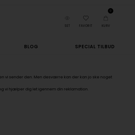
0
SET
FAVORIT
KURV
BLOG
SPECIAL TILBUD
 inden vi sender den. Men desværre kan der kan jo ske noget
og vi hjælper dig let igennem din reklamation.