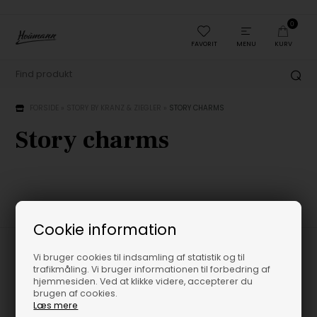
0
FAVORIT
MENU
KURV
FORSIDE
»
STORY BY KRANZ & ZIEGLER
»
STORY CHARMS
Story charms
Cookie information
Vi bruger cookies til indsamling af statistik og til
trafikmåling. Vi bruger informationen til forbedring af
hjemmesiden. Ved at klikke videre, accepterer du
Har du brug for hjælp?
brugen af cookies.
Læs mere
Kontakt os på: