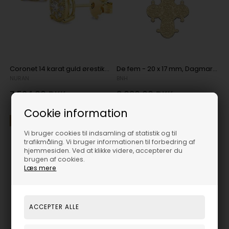
Coronet 14 karat guld ørestikker med 2 x 0,11 carat brillant
De fem - 20 x 17 mm, Dagmarkors vedhæng fra BNH i sølv
NURAN
BNH
7.594,00
DKK
8.080,00
DKK
Cookie information
19%
19%
Vi bruger cookies til indsamling af statistik og til
trafikmåling. Vi bruger informationen til forbedring af
hjemmesiden. Ved at klikke videre, accepterer du
brugen af cookies.
Læs mere