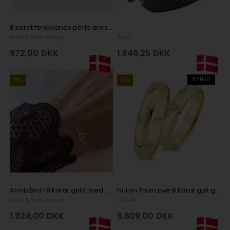
8 karat ferskvands perle ørestikker, 7-7,5 mm
Guld & Sølv Design
Adax
972,00
DKK
1.649,25
DKK
NYHED
19%
19%
Armbånd i 8 karat guld med hjerter, 16 - 19 cm
Nuran True Love 8 karat gult guld Vielsesringe med 0,03 ct diamanter wesselton si i hjerte
Guld & Sølv Design
NURAN
1.924,00
DKK
8.809,00
DKK