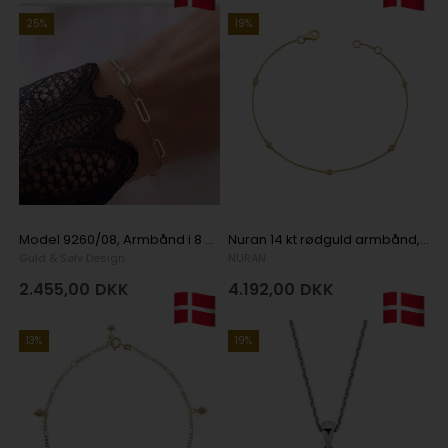
25%
19%
Model 9260/08, Armbånd i 8 karat guld fra Guld & Sølv Design 19 cmi 8 karat guld
Nuran 14 kt rødguld armbånd, diamonds med blank overflade, model B1002-0125-14G
Guld & Sølv Design
NURAN
2.455,00
DKK
4.192,00
DKK
13%
19%