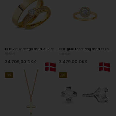
14 kt vielsesringe med 0,32 ct brillanter
14kt. guld roset ring med zirkonia
NURAN
Siersbøl
34.709,00
DKK
3.479,00
DKK
19%
19%