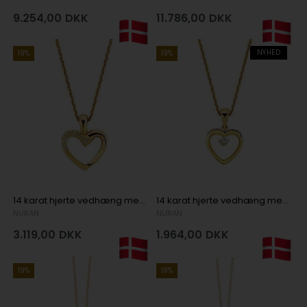
9.254,00
DKK
11.786,00
DKK
NYHED
19%
19%
14 karat hjerte vedhæng med 0,06 ct diamanter
14 karat hjerte vedhæng med 0,02 ct Wesselton VVS diamant
NURAN
NURAN
3.119,00
DKK
1.964,00
DKK
19%
19%