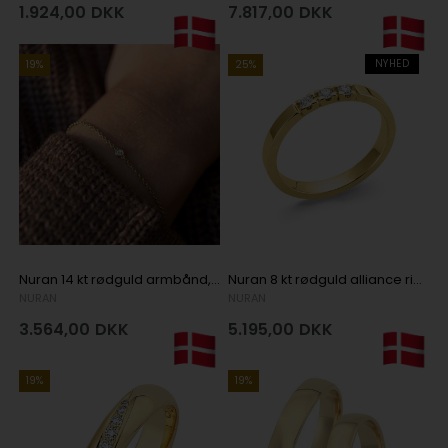
1.924,00
DKK
7.817,00
DKK
NYHED
19%
25%
Nuran 14 kt rødguld armbånd, diamonds med blank overflade, model B1002-0125-14G
Nuran 8 kt rødguld alliance ring med 3 stk 0,04 ct diamanter Wesselton / SI
NURAN
NURAN
3.564,00
DKK
5.195,00
DKK
19%
19%