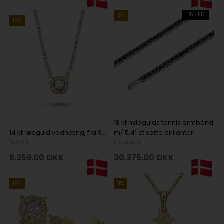
NYHED
8%
19%
18 kt hvidgulds tennis armbånd
14 kt rødguld vedhæng, fra Sofia serien med 1 x 0,08 ct diamant & 12 x 0,005 ct diamanter Wesselton SI
m/ 5,41 ct sorte brillanter
NURAN
Houmann
6.359,00
DKK
30.375,00
DKK
19%
11%