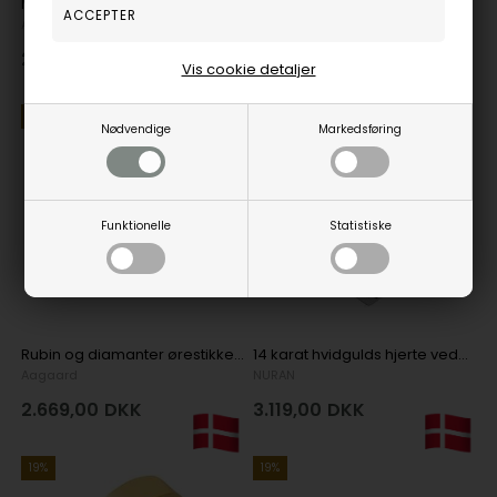
Model 1671-G8-21, Safire og diamanter ørestikker, 8 x 5 mm i 8 karat guld
Nuran 14 kt rødguld alliance ringe, fra Noelle serien
Aagaard
NURAN
2.669,00
DKK
7.898,00
DKK
Vis cookie detaljer
NYHED
19%
19%
Nødvendige
Markedsføring
Funktionelle
Statistiske
Rubin og diamanter ørestikker, 8 x 5 mm i 8 karat guld
14 karat hvidgulds hjerte vedhæng med 0,06 ct diamant
Aagaard
NURAN
2.669,00
DKK
3.119,00
DKK
19%
19%