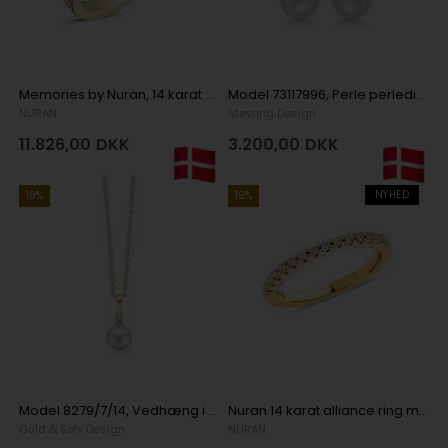
Memories by Nuran, 14 karat guld 2,5 mm ring med 9 x 0,03 ct brillanter, ialt 0,27 ct
Model 73117996, Perle perledia. 7 mm i 14 kt guld
NURAN
Støvring Design
11.826,00
DKK
3.200,00
DKK
NYHED
19%
19%
Model 8279/7/14, Vedhæng i 14 karat guld med perle og brilliant fra Guld & Sølv Design Ø. 8 mm, kæde 45 cm i 14 karat guld
Nuran 14 karat alliance ring med 0,24 carat brillant
Guld & Sølv Design
NURAN