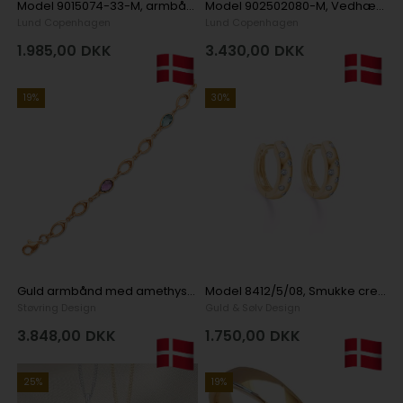
Model 9015074-33-M, armbånd 24 kt. Forgyldt fra Lund Copenhagen i 925 sterling sølv
Model 902502080-M, Vedhæng 24 kt forgyldt med hvid emalje fra Lund Copenhagen i 925 sterling sølv
Lund Copenhagen
Lund Copenhagen
1.985,00
DKK
3.430,00
DKK
19%
30%
Guld armbånd med amethyst og blå topas, 19 cm
Model 8412/5/08, Smukke creol øreringe i 8 karat guld med glitrende zirkonia fra Guld & Sølv Design Ø. 11,5 mmi 8 karat guld
Støvring Design
Guld & Sølv Design
3.848,00
DKK
1.750,00
DKK
25%
19%