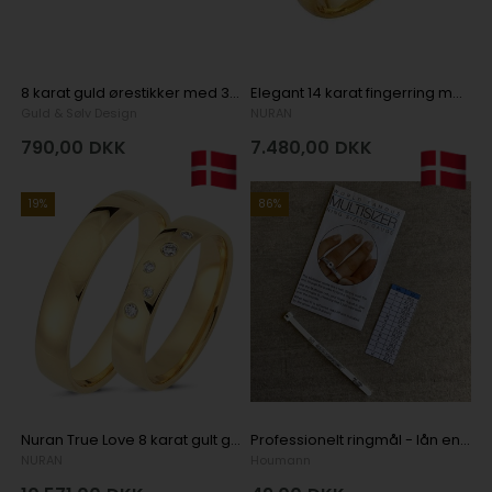
8 karat guld ørestikker med 3 mm zirkonia, Ø 4 mm
Elegant 14 karat fingerring med 0,03 ct diamanter i hjerte
Guld & Sølv Design
NURAN
790,00
DKK
7.480,00
DKK
19%
86%
Nuran True Love 8 karat gult guld Vielsesringe med 0,06 ct diamanter wesselton si
Professionelt ringmål - lån en gratis fingermåler
NURAN
Houmann