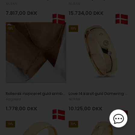
NURAN
NURAN
7.817,00
DKK
15.734,00
DKK
19%
19%
Italiensk inspireret guld armbånd, 19 cm
Love 14 karat guld Damering med 0,04 ct diamant Wesselton VS i flot brillant slib
Aagaard
NURAN
1.778,00
DKK
10.125,00
DKK
19%
19%