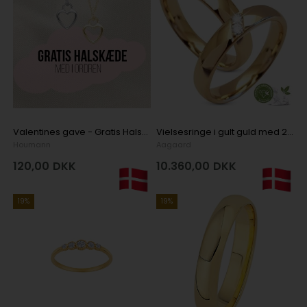
Valentines gave - Gratis Halskæde ved køb af Christina
Vielsesringe i gult guld med 2 x 0,03 ct diamanter, i alt 0,06 ct i 9 karat
Houmann
Aagaard
120,00
DKK
10.360,00
DKK
19%
19%