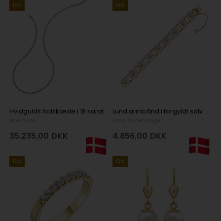
19%
18%
Hvidgulds halskæde i 18 karat med 92 stk 0,01 ct Wesselton VS/SI brillanter, 42 cm
Lund armbånd i forgyldt sølv med hvid emaljeret med 9 x 18 mm Margueritter
Houmann
Lund Copenhagen
35.235,00
DKK
4.856,00
DKK
19%
19%