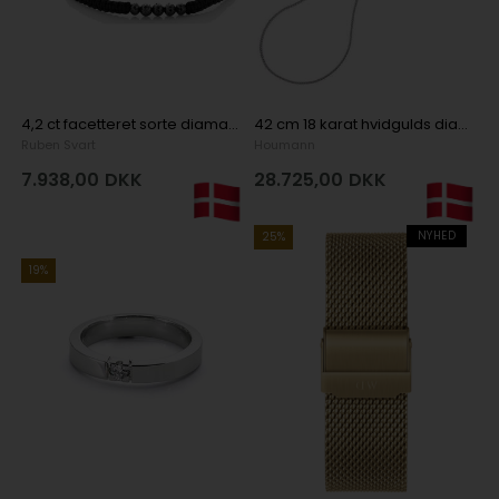
4,2 ct facetteret sorte diamanter på knyttet armbånd
42 cm 18 karat hvidgulds diamant halskæde med 230 diamanter, Wesselton VS-SI, 42 cm
Ruben Svart
Houmann
7.938,00
DKK
28.725,00
DKK
NYHED
25%
19%