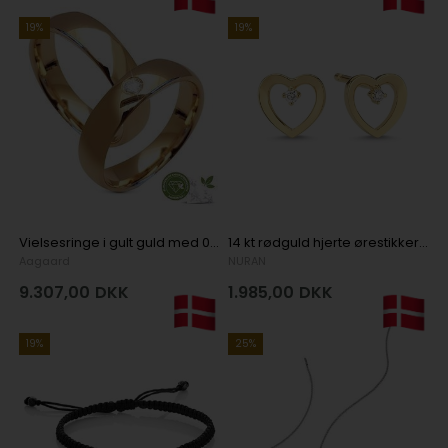
19%
19%
Vielsesringe i gult guld med 0,05 ct diamant i 9 karat
14 kt rødguld hjerte ørestikker med diamanter
Aagaard
NURAN
9.307,00
DKK
1.985,00
DKK
19%
25%