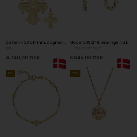
De fem - 20 x 17 mm, Dagmarkors vedhæng fra BNH i sølv
Model 3091248, øreringe fra Lund Copenhagen i 8 karat guld, 333
BNH
Lund Copenhagen
4.740,00
DKK
3.645,00
DKK
17%
22%