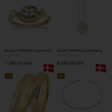
Model 67950339, Fingerring blank i 14 karat guld
Model 76205044, vedhæng med kæde Ø 19 mm, kæde 42 + 3 cm i 14 karat rødguld
Rabinovich
Støvring Design
7.286,00
DKK
8.096,00
DKK
19%
19%