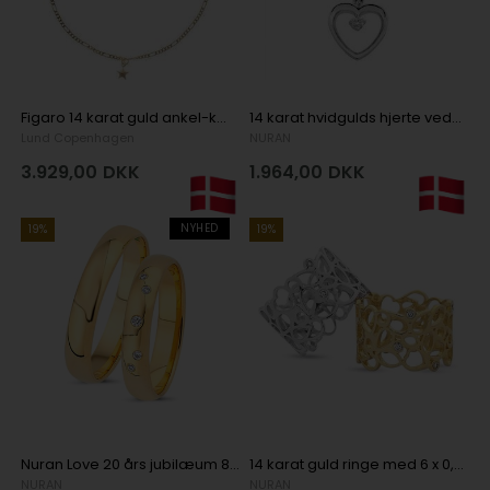
Figaro 14 karat guld ankel-kæde fra Lund
14 karat hvidgulds hjerte vedhæng med 0,02 ct diamant
Lund Copenhagen
NURAN
3.929,00
DKK
1.964,00
DKK
NYHED
19%
19%
Nuran Love 20 års jubilæum 8 karat gult guld Vielsesringe med 0,05 ct diamanter wesselton si
14 karat guld ringe med 6 x 0,02 ct diamanter og hjerter
NURAN
NURAN