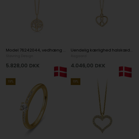
Model 76242044, vedhæng med kæde Ø 17 mm, kæde 42 + 3 cm i 14 karat rødguld
Uendelig kærlighed halskæde, 21 x 15 mm kæde 45 cm i 14 karat
Støvring Design
Aagaard
5.828,00
DKK
4.046,00
DKK
19%
19%