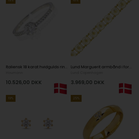
19%
10%
Italiensk 18 karat hvidgulds ring med ialt 0,31 carat brillanter
Lund Marguerit armbånd i forgyldt sølv med hvid emaljeret 11,0 mm blomster
Houmann
Lund Copenhagen
10.526,00
DKK
3.969,00
DKK
19%
25%