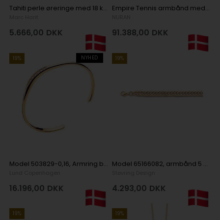
Tahiti perle øreringe med 18 karat trompet bøjler
Empire Tennis armbånd med 89 x total 3,80 ct i 14 kt hvidguld
Marc Harit
NURAN
5.666,00
DKK
91.388,00
DKK
NYHED
19%
19%
Model 503829-0,16, Armring blank fra Lund i 585 Guld 14 kt
Model 65166082, armbånd 5 mm bred 19 cm lang i 8 karat guld
Lund Copenhagen
Støvring Design
16.196,00
DKK
4.293,00
DKK
19%
19%