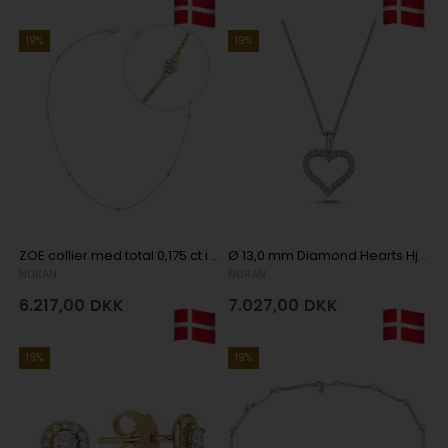
19%
19%
ZOE collier med total 0,175 ct i 14 kt guld
Ø 13,0 mm Diamond Hearts Hjerte vedhæng med 24 x 0,01 ct i 14 kt hvidguld
NURAN
NURAN
6.217,00
DKK
7.027,00
DKK
19%
19%