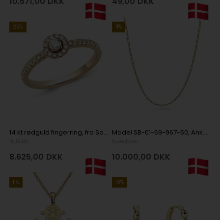
10.571,00
DKK
49,00
DKK
25%
11%
14 kt rødguld fingerring, fra Sofia serien med 1 x 0,08 ct diamant & 32 x 0,005 ct diamanter Wesselton SI
Model SB-01-69-967-50, Anker Paperclip halskæde 50 cm i 18 karat guld
NURAN
Svedbom
8.625,00
DKK
10.000,00
DKK
11%
19%