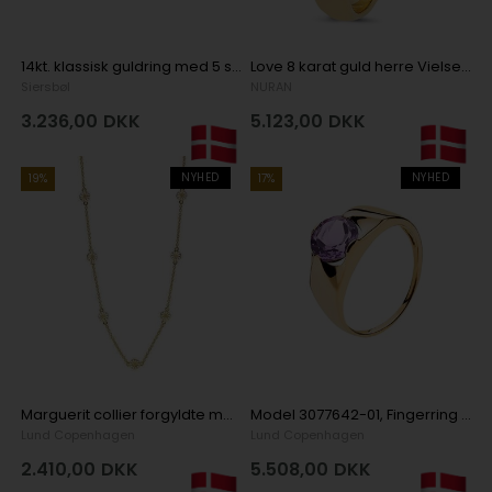
14kt. klassisk guldring med 5 stk hvide zirkonia
Love 8 karat guld herre Vielsesring
Siersbøl
NURAN
3.236,00
DKK
5.123,00
DKK
NYHED
NYHED
19%
17%
Marguerit collier forgyldte med hvid emaljeret 7,5 mm blomster
Model 3077642-01, Fingerring blank i 8 kt rødguld, 333
Lund Copenhagen
Lund Copenhagen
2.410,00
DKK
5.508,00
DKK