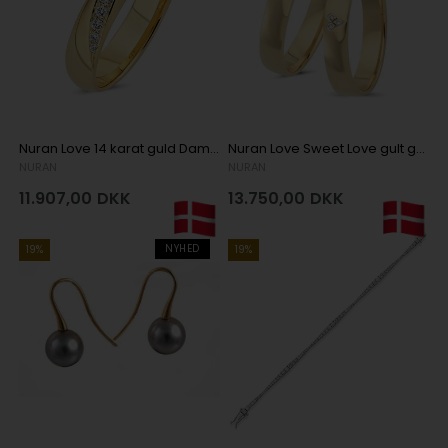
Nuran Love 14 karat guld Damering med 0,12 ct diamant Wesselton VS i flot brillant slib
Nuran Love Sweet Love gult guld Vielsesringe med 3 stk diamanter Wesselton SI
NURAN
NURAN
11.907,00
DKK
13.750,00
DKK
NYHED
19%
19%