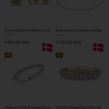
14 kt rødguld ørestikker, fra Sofia serien med 2 x 0,08 ct & 24 x 0,005 ct diamanter Wesselton SI
8 karat pind og perle halskæde - blank
NURAN
Siersbøl
8.951,00
DKK
17.411,00
DKK
19%
19%
Alliance 14 karat hvidgulds ring med 0,24 carat brillant
Duchess fingerring, med i alt 0,57 ct diamanter i 14 kt rødguld