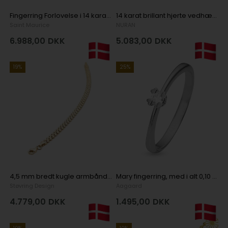
Fingerring Forlovelse i 14 karat gulguld med 11 stk i alt 0,15 ct diamant
14 karat brillant hjerte vedhæng med 0,08 ct diamant
Saint Maurice
NURAN
6.988,00
DKK
5.083,00
DKK
19%
25%
4,5 mm bredt kugle armbånd i 8 karat guld
Mary fingerring, med i alt 0,10 ct labgrown diamant i Sterling sølv
Støvring Design
Aagaard
4.779,00
DKK
1.495,00
DKK