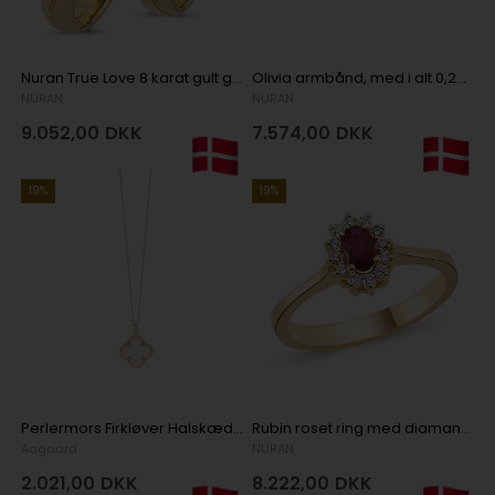
Nuran True Love 8 karat gult guld Vielsesringe med 0,04 ct diamanter wesselton si
Olivia armbånd, med i alt 0,20 ct diamanter i 14 kt rødguld
NURAN
NURAN
9.052,00
DKK
7.574,00
DKK
19%
19%
Perlermors Firkløver Halskæde i 8 kt guld fra Aagard med 45 cm forgyldt kæde
Rubin roset ring med diamanter i 14 kt guld
Aagaard
NURAN
2.021,00
DKK
8.222,00
DKK