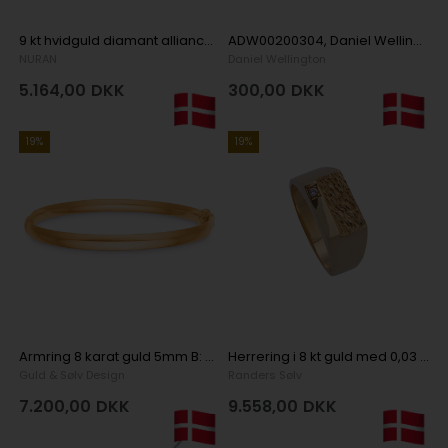
9 kt hvidguld diamant alliance ring, fra Classic serien med 1 stk 0,04 ct diamanter Wesselton / SI
ADW00200304, Daniel Wellington Lænke Evergold 14 mm G Lænke
NURAN
Daniel Wellington
5.164,00
DKK
300,00
DKK
19%
19%
Armring 8 karat guld 5mm B: 5mm
Herrering i 8 kt guld med 0,03 ct diamant
Guld & Sølv Design
Randers Sølv
7.200,00
DKK
9.558,00
DKK