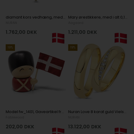
diamant kors vedhæng, med i alt 0,005 ct diamanter i 14 kt guld
Mary ørestikkere, med i alt 0,10 ct labgrown diamanter i Sterling sølv
NURAN
Aagaard
1.762,00
DKK
1.211,00
DKK
19%
19%
Model fw_1401, Gaveartikel fra Fablewood i Gummitræ 100% FSC
Nuran Love 8 karat guld Vielsesringe med 0,12 ct diamant Wesselton VS i flot brillant slib
Fablewood
NURAN
202,00
DKK
13.122,00
DKK