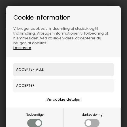
14kt vedhæng med london blue topas Vedhæng uden kæde, fra San - Links of Joy
Cookie information
San - Links of Joy
2.820,00
DKK
Vi bruger cookies til indsamling af statistik og til
trafikmåling. Vi bruger informationen til forbedring af
hjemmesiden. Ved at klikke videre, accepterer du
brugen af cookies.
Læs mere
1
varer i denne gruppe
Har du brug for hjælp?
Vis cookie detaljer
Kontakt os på:
+45 32 122 551
Nødvendige
Markedsføring
salg@houmann.dk