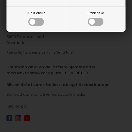
Kundeservice er åben alle hverdage 9-17.
Mails besvares indenfor 24 timer i hverdagen
Funktionelle
Statistiske
Du finder os på:
Ægirsvej 12
3600 Frederikssund
Danmark
Personlig henvendelse kun efter aftale
Houmann.dk er en del af flere hjemmesider
med lækre smykker og ure
- SE MERE HER!
Bliv en del af vores fællesskab og tilfredse kunder
Se hvad der sker på vores sociale medier
Følg os på: