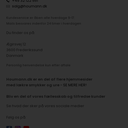
+45 32 122 551
salg@houmann.dk
Kundeservice er åben alle hverdage 9-17.
Mails besvares indenfor 24 timer i hverdagen
Du finder os på:
Ægirsvej 12
3600 Frederikssund
Danmark
Personlig henvendelse kun efter aftale
Houmann.dk er en del af flere hjemmesider
med lækre smykker og ure
- SE MERE HER!
Bliv en del af vores fællesskab og tilfredse kunder
Se hvad der sker på vores sociale medier
Følg os på: