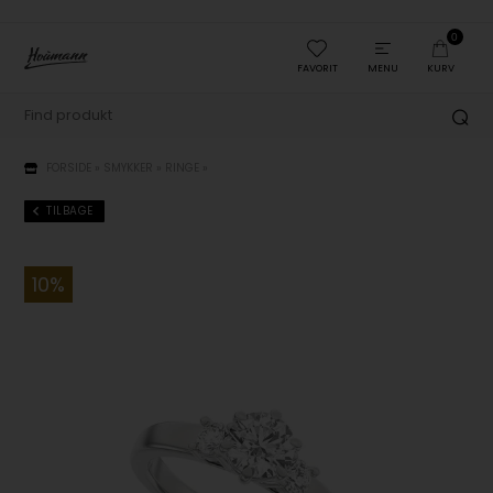
0
FAVORIT
MENU
KURV
FORSIDE
»
SMYKKER
»
RINGE
»
TILBAGE
10%