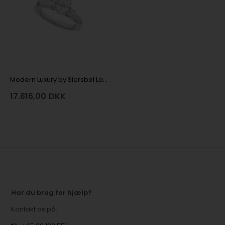
Modern Luxury by Siersbøl Lab grown diamantring med i alt 1,33 ct i 14 kt hvidguld
17.816,00
DKK
Har du brug for hjælp?
Kontakt os på: