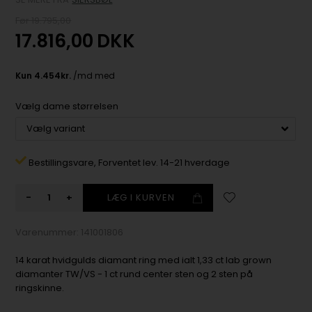
Før 19.795,00
17.816,00
DKK
Vælg dame størrelsen
Bestillingsvare,
Forventet lev. 14-21 hverdage
-
+
Varenummer:
141001806
14 karat hvidgulds diamant ring med ialt 1,33 ct lab grown
diamanter TW/VS - 1 ct rund center sten og 2 sten på
ringskinne.