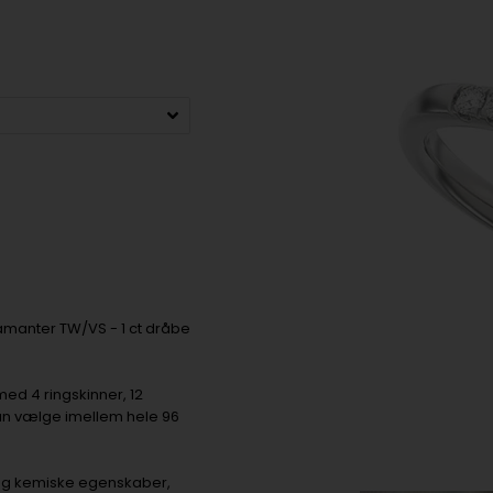
iamanter TW/VS - 1 ct dråbe
med 4 ringskinner, 12
 kan vælge imellem hele 96
 og kemiske egenskaber,