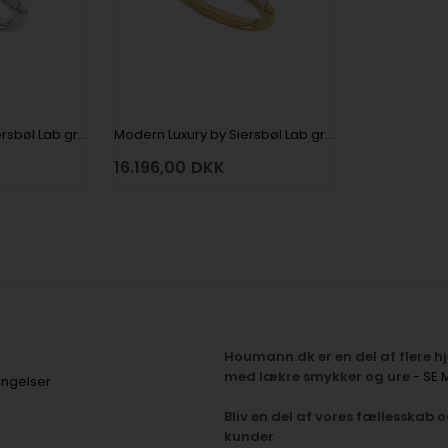
Modern Luxury by Siersbøl Lab grown diamantring med i alt 1,4 ct i 14 kt hvidguld
Modern Luxury by Siersbøl Lab grown diamantring med i alt 1,4 ct i 14 kt rødguld
16.196,00
DKK
Houmann.dk er en del af flere 
med lækre smykker og ure
- SE 
ingelser
Bliv en del af vores fællesskab o
kunder