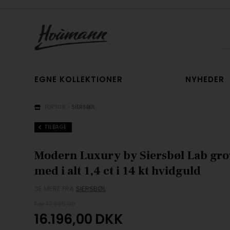
EGNE KOLLEKTIONER
NYHEDER
FORSIDE
»
SIERSBØL
TILBAGE
Modern Luxury by Siersbøl Lab gr
med i alt 1,4 ct i 14 kt hvidguld
SE MERE FRA
SIERSBØL
Før 17.995,00
16.196,00
DKK