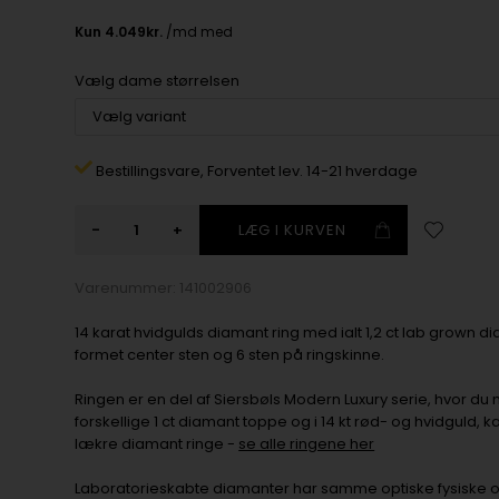
Vælg dame størrelsen
Bestillingsvare,
Forventet lev. 14-21 hverdage
-
+
Varenummer:
141002906
14 karat hvidgulds diamant ring med ialt 1,2 ct lab grown d
formet center sten og 6 sten på ringskinne.
Ringen er en del af Siersbøls Modern Luxury serie, hvor du 
forskellige 1 ct diamant toppe og i 14 kt rød- og hvidguld,
lækre diamant ringe -
se alle ringene her
Laboratorieskabte diamanter har samme optiske fysiske