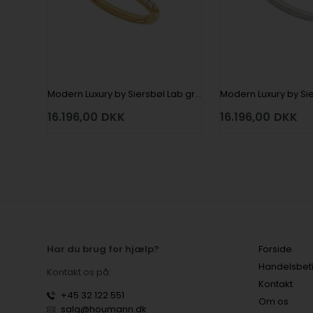
Modern Luxury by Siersbøl Lab grown diamantring med i alt 1,4 ct i 14 kt rødguld
16.196,00
DKK
16.196,00
DKK
Har du brug for hjælp?
Forside
Handelsbet
Kontakt os på:
Kontakt
+45 32 122 551
Om os
salg@houmann.dk