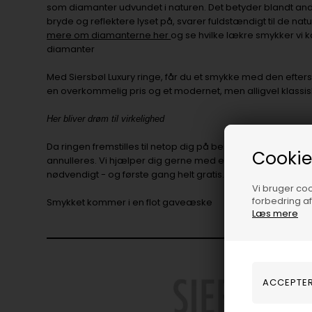
som diamanter udvundet i naturen. Det betyder blandt an
bryde og reflektere lyset på, svarer fuldstændigt til de na
mere om diamanterne her
og se hvilke lækre smykker vi 
diamanter
Med Siersbøl Luxury ringe, får du et smykke med den efters
en overkommelig pris og et modernet, men alligvel klassi
Her bliver drøm til virkelighed
Da ringen fremstilles til netop dig på bestilling, kan den ik
Cookie
annulleres. Vi hjælper dig gerne med efter tilpasning af ring
nødvendigt - og første gang helt gratis.
Vi bruger cook
forbedring a
Smykket kommer i en flot gaveæske
Læs mere