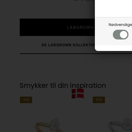
Nødvendig
LABGROWN DIAMANTER
SE LABGROWN KOLLEKTIONEN
SE ALLE DIA
Smykker til din inspiration
19%
19%