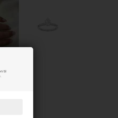
n til
.