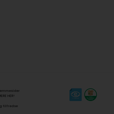
hjemmesider
MERE HER!
g tilfredse