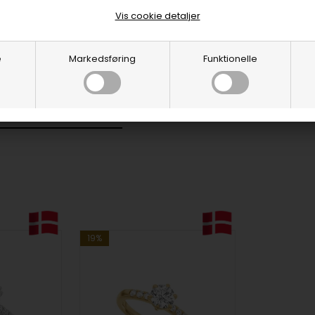
Vis cookie detaljer
e
Markedsføring
Funktionelle
MANT SMYKKER
19%