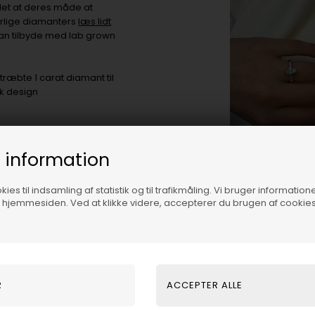
det at deres måde at
turlige diamanters
læs lidt
kan tilbyde med lab grown
træbte 1 carat diamant til
sk design
ke returneres, ombyttes eller
 information
størrelsen, hvis det bliver
ies til indsamling af statistik og til trafikmåling. Vi bruger informatione
f hjemmesiden. Ved at klikke videre, accepterer du brugen af cookies