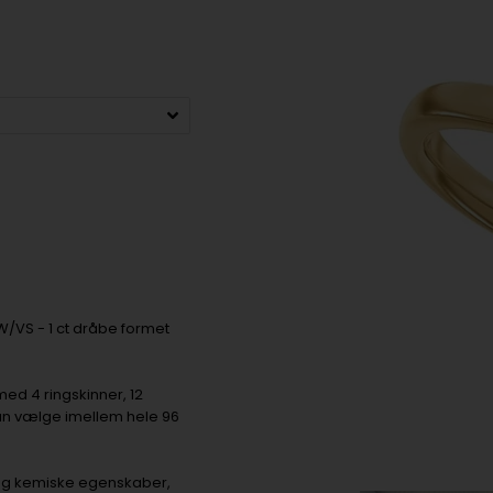
W/VS - 1 ct dråbe formet
med 4 ringskinner, 12
 kan vælge imellem hele 96
 og kemiske egenskaber,