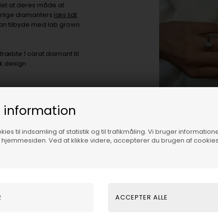
det at deres måde at
turlige diamanters
læs lidt
kan tilbyde med lab grown
træbte 1 carat diamant til
sk design
ke returneres, ombyttes eller
 information
størrelsen, hvis det bliver
ies til indsamling af statistik og til trafikmåling. Vi bruger informatione
f hjemmesiden. Ved at klikke videre, accepterer du brugen af cookies