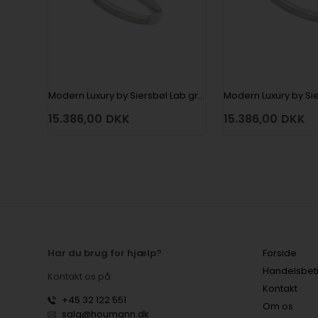
Modern Luxury by Siersbøl Lab grown diamantring med i alt 1,0 ct i 14 kt hvidguld
15.386,00
DKK
15.386,00
DKK
Har du brug for hjælp?
Forside
Handelsbet
Kontakt os på:
Kontakt
+45 32 122 551
Om os
salg@houmann.dk