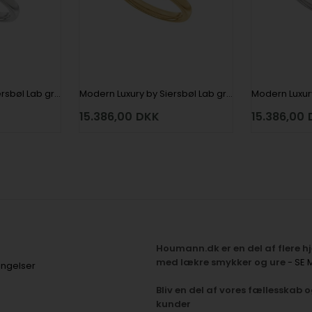
Modern Luxury by Siersbøl Lab grown diamantring med i alt 1,0 ct i 14 kt hvidguld
Modern Luxury by Siersbøl Lab grown diamantring med i alt 1,0 ct i 14 kt rødguld
15.386,00
DKK
15.386,00
Houmann.dk er en del af flere 
med lækre smykker og ure
- SE 
ingelser
Bliv en del af vores fællesskab o
kunder