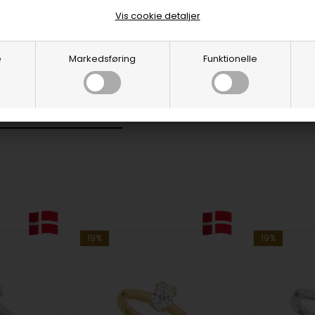
Vis cookie detaljer
e
Markedsføring
Funktionelle
MANT SMYKKER
19%
19%