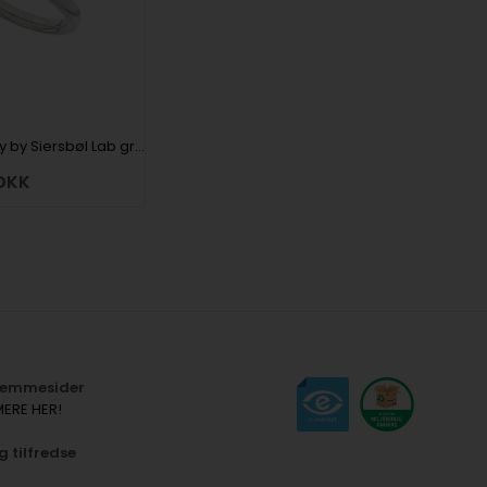
Modern Luxury by Siersbøl Lab grown diamantring med i alt 1,0 ct i 14 kt hvidguld
DKK
hjemmesider
MERE HER!
g tilfredse