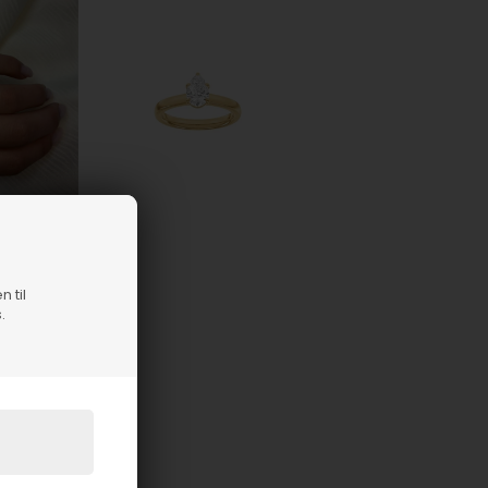
n til
.