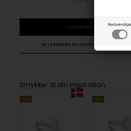
Nødvendig
LABGROWN DIAMANTER
SE LABGROWN KOLLEKTIONEN
SE ALLE DIA
Smykker til din inspiration
19%
19%