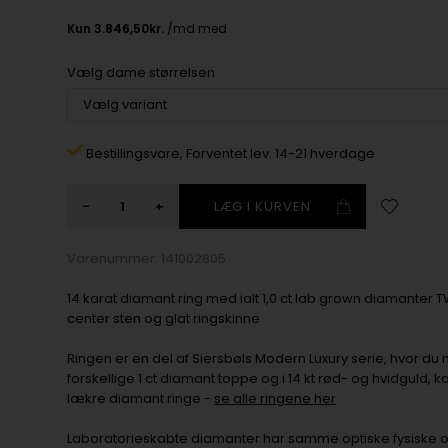
Vælg dame størrelsen
Bestillingsvare,
Forventet lev. 14-21 hverdage
-
+
Varenummer:
141002805
14 karat diamant ring med ialt 1,0 ct lab grown diamanter T
center sten og glat ringskinne
Ringen er en del af Siersbøls Modern Luxury serie, hvor du 
forskellige 1 ct diamant toppe og i 14 kt rød- og hvidguld,
lækre diamant ringe -
se alle ringene her
Laboratorieskabte diamanter har samme optiske fysiske