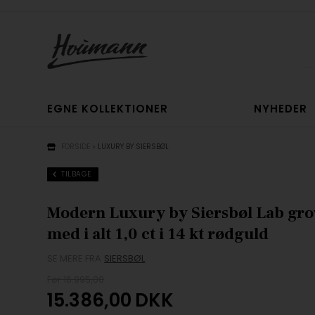
EGNE KOLLEKTIONER
NYHEDER
FORSIDE
»
LUXURY BY SIERSBØL
TILBAGE
Modern Luxury by Siersbøl Lab gr
med i alt 1,0 ct i 14 kt rødguld
SE MERE FRA
SIERSBØL
Før 16.995,00
15.386,00
DKK