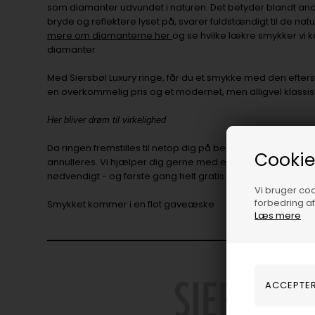
som diamanter udvundet i naturen. Det betyder blandt an
bryde og reflektere lyset på, svarer fuldstændigt til de na
mere om diamanterne her
og se hvilke lækre smykker vi 
diamanter
Med Siersbøl Luxury ringe, får du et smykke med den efters
en overkommelig pris og et modernet, men alligvel klassi
Her bliver drøm til virkelighed
Da ringen fremstilles til netop dig på bestilling, kan den ik
Cookie
annulleres. Vi hjælper dig gerne med efter tilpasning af ring
nødvendigt - og første gang helt gratis.
Vi bruger cook
forbedring a
Smykket kommer i en flot gaveæske
Læs mere