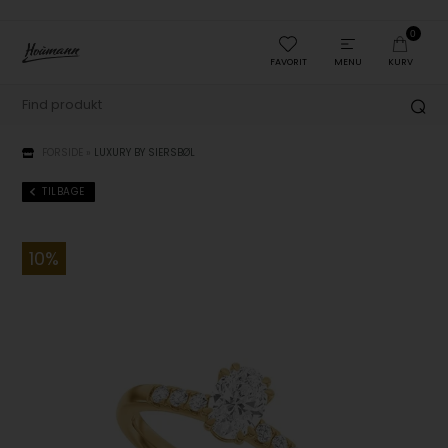
0
FAVORIT
MENU
KURV
FORSIDE
»
LUXURY BY SIERSBØL
TILBAGE
10%