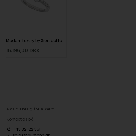
Modern Luxury by Siersbøl Lab grown diamantring med i alt 1,4 ct i 14 kt hvidguld
16.196,00
DKK
Har du brug for hjælp?
Kontakt os på:
+45 32 122 551
salg@houmann.dk