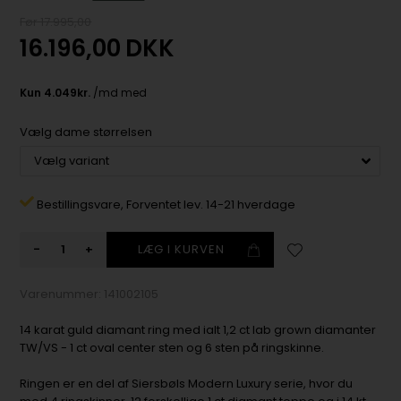
Før 17.995,00
16.196,00
DKK
Vælg dame størrelsen
Bestillingsvare,
Forventet lev. 14-21 hverdage
-
+
Varenummer:
141002105
14 karat guld diamant ring med ialt 1,2 ct lab grown diamanter
TW/VS - 1 ct oval center sten og 6 sten på ringskinne.
Ringen er en del af Siersbøls Modern Luxury serie, hvor du