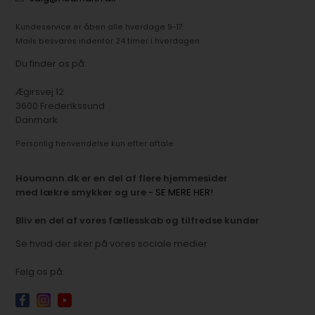
Kundeservice er åben alle hverdage 9-17.
Mails besvares indenfor 24 timer i hverdagen
Du finder os på:
Ægirsvej 12
3600 Frederikssund
Danmark
Personlig henvendelse kun efter aftale
Houmann.dk er en del af flere hjemmesider
med lækre smykker og ure
- SE MERE HER!
Bliv en del af vores fællesskab og tilfredse kunder
Se hvad der sker på vores sociale medier
Følg os på: