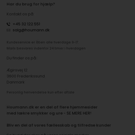
Har du brug for hjælp?
Kontakt os på:
+45 32 122 551
salg@houmann.dk
Kundeservice er åben alle hverdage 9-17.
Mails besvares indenfor 24 timer i hverdagen
Du finder os på:
Ægirsvej 12
3600 Frederikssund
Danmark
Personlig henvendelse kun efter aftale
Houmann.dk er en del af flere hjemmesider
med lækre smykker og ure
- SE MERE HER!
Bliv en del af vores fællesskab og tilfredse kunder