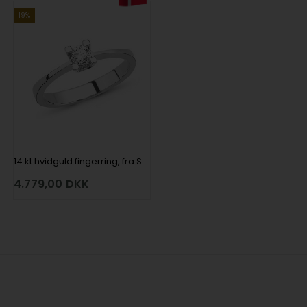
19%
14 kt hvidguld fingerring, fra Star 4 grab serien med 1 x 0,03 ct Diamanter Wesselton SI
4.779,00
DKK