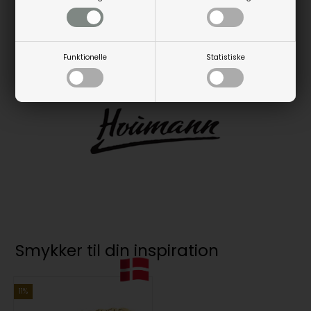
Alle vores armbånd kommer i en elegant gave og
opbevarings æske.
Funktionelle
Statistiske
Smykker til din inspiration
11%