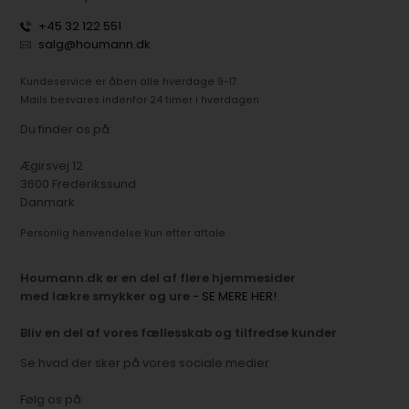
+45 32 122 551
salg@houmann.dk
Kundeservice er åben alle hverdage 9-17.
Mails besvares indenfor 24 timer i hverdagen
Du finder os på:
Ægirsvej 12
3600 Frederikssund
Danmark
Personlig henvendelse kun efter aftale
Houmann.dk er en del af flere hjemmesider
med lækre smykker og ure
- SE MERE HER!
Bliv en del af vores fællesskab og tilfredse kunder
Se hvad der sker på vores sociale medier
Følg os på: