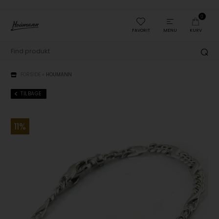
0
FAVORIT
MENU
KURV
FORSIDE
»
HOUMANN
TILBAGE
11%