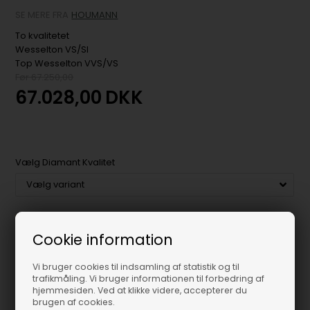
SE MERE FRA
HOUMANN
To kvalitetet
Wesselton VS/SI
Top Wesselton VVS/VS
Før 67.250,00
67.028,00
DKK
Vælg Diamant Kvalitet
Bestillingsvare,
Forventet lev. 30-45 hverdage
Cookie information
-
+
Vi bruger cookies til indsamling af statistik og til
trafikmåling. Vi bruger informationen til forbedring af
Varenummer:
UTC0025
hjemmesiden. Ved at klikke videre, accepterer du
Vægt:
11
Gram
brugen af cookies.