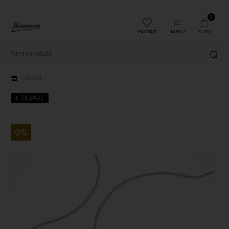
0
FAVORIT
MENU
KURV
FORSIDE
»
TILBAGE
0%