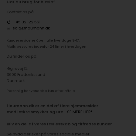
Har du brug for hjælp?
Kontakt os på:
+45 32 122 551
salg@houmann.dk
Kundeservice er åben alle hverdage 9-17.
Mails besvares indenfor 24 timer i hverdagen
Du finder os på:
Ægirsvej 12
3600 Frederikssund
Danmark
Personlig henvendelse kun efter aftale
Houmann.dk er en del af flere hjemmesider
med lækre smykker og ure
- SE MERE HER!
Bliv en del af vores fællesskab og tilfredse kunder
Se hvad der sker på vores sociale medier