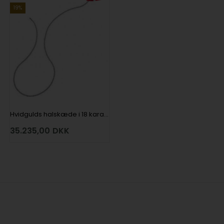
19%
Hvidgulds halskæde i 18 karat med 92 stk 0,01 ct Wesselton VS/SI brillanter, 42 cm
35.235,00
DKK