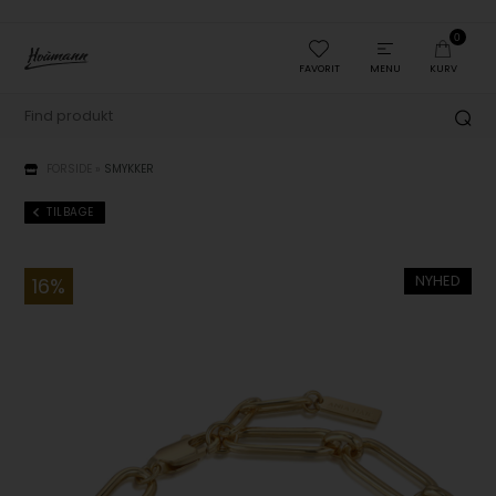
0
FAVORIT
MENU
KURV
FORSIDE
»
SMYKKER
TILBAGE
NYHED
16%