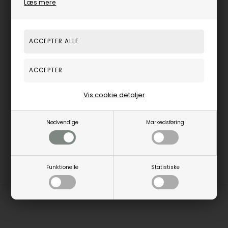
Læs mere
628,00
DKK
Fjernlager, 3-5 hverdage
-
+
Vis cookie detaljer
Varenummer:
B046-02G
Nødvendige
Markedsføring
Funktionelle
Statistiske