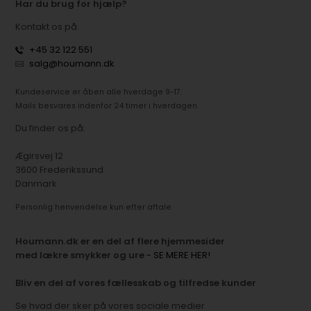
Har du brug for hjælp?
Kontakt os på:
+45 32 122 551
salg@houmann.dk
Kundeservice er åben alle hverdage 9-17.
Mails besvares indenfor 24 timer i hverdagen
Du finder os på:
Ægirsvej 12
3600 Frederikssund
Danmark
Personlig henvendelse kun efter aftale
Houmann.dk er en del af flere hjemmesider
med lækre smykker og ure
- SE MERE HER!
Bliv en del af vores fællesskab og tilfredse kunder
Se hvad der sker på vores sociale medier