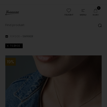
0
FAVORIT
MENU
KURV
FORSIDE
»
SMYKKER
TILBAGE
19%