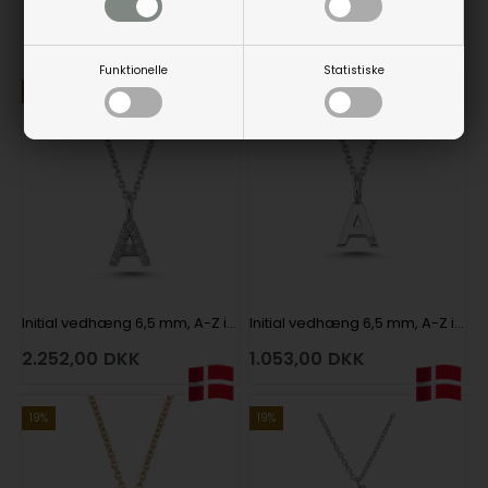
Smykker til din inspiration
Funktionelle
Statistiske
19%
19%
Initial vedhæng 6,5 mm, A-Z i 14 karat hvidguld med brillanter kvalitet wesselton SI
Initial vedhæng 6,5 mm, A-Z i 14 karat hvidguld med brillant kvalitet wesselton SI
2.252,00
DKK
1.053,00
DKK
19%
19%