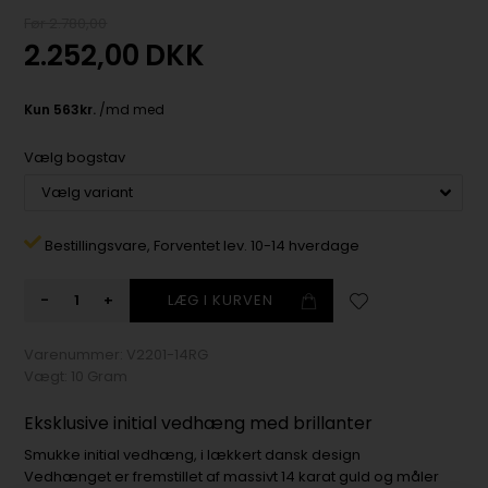
Før 2.780,00
2.252,00
DKK
Vælg bogstav
Bestillingsvare,
Forventet lev. 10-14 hverdage
-
+
Varenummer:
V2201-14RG
Vægt:
10
Gram
Eksklusive initial vedhæng med brillanter
Smukke initial vedhæng, i lækkert dansk design
Vedhænget er fremstillet af massivt 14 karat guld og måler