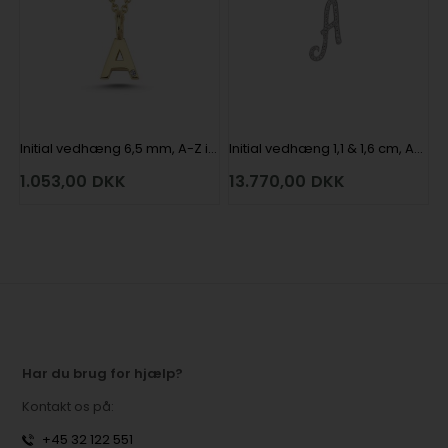
Initial vedhæng 6,5 mm, A-Z i 14 karat guld med brillant kvalitet wesselton SI
Initial vedhæng 1,1 & 1,6 cm, A-Z i 18 karat hvidguld med brillanter kvalitet wesselton SI
1.053,00
DKK
13.770,00
DKK
Har du brug for hjælp?
Kontakt os på:
+45 32 122 551