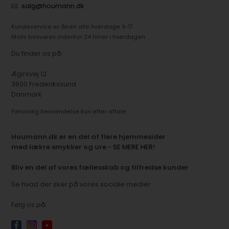
salg@houmann.dk
Kundeservice er åben alle hverdage 9-17.
Mails besvares indenfor 24 timer i hverdagen
Du finder os på:
Ægirsvej 12
3600 Frederikssund
Danmark
Personlig henvendelse kun efter aftale
Houmann.dk er en del af flere hjemmesider
med lækre smykker og ure
- SE MERE HER!
Bliv en del af vores fællesskab og tilfredse kunder
Se hvad der sker på vores sociale medier
Følg os på: