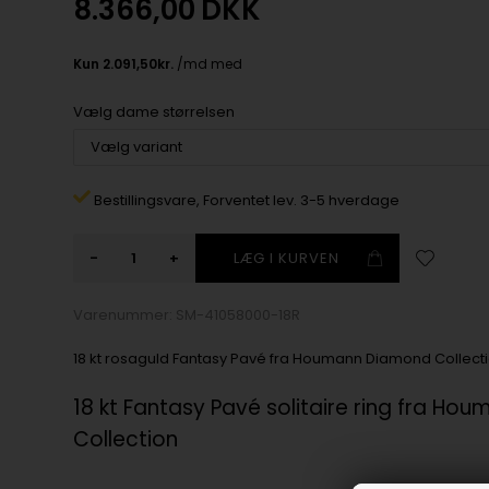
8.366,00
DKK
Vælg dame størrelsen
Bestillingsvare,
Forventet lev. 3-5 hverdage
-
+
Varenummer:
SM-41058000-18R
18 kt rosaguld Fantasy Pavé fra Houmann Diamond Collect
18 kt Fantasy Pavé solitaire ring fra H
Collection