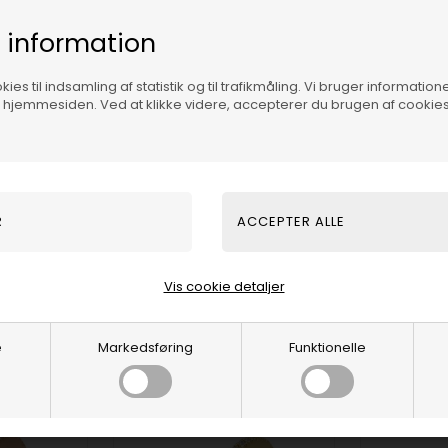
kl center sten på 0,08 ct i
 information
ies til indsamling af statistik og til trafikmåling. Vi bruger informatione
op dine specifikationer -
f hjemmesiden. Ved at klikke videre, accepterer du brugen af cookies
 kvadratisk top - og vi kan
platin.
Vis cookie detaljer
e
Markedsføring
Funktionelle
19%
19%