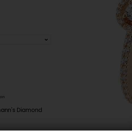
ion
oumann's Diamond