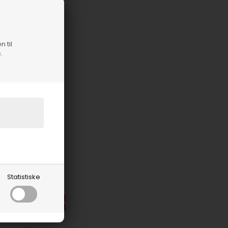
n til
.
Statistiske