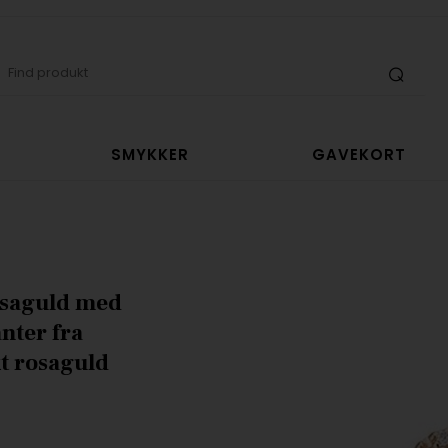
SMYKKER
GAVEKORT
rosaguld med
anter fra
t rosaguld