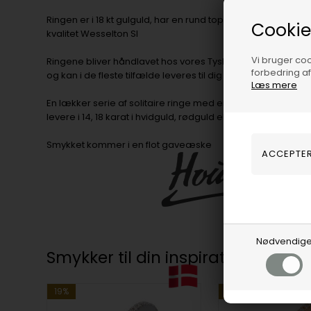
Ringen er i 18 kt gulguld, har en rund top med total 0,22 ct in
Cookie
kvalitet Wesselton SI
Vi bruger cook
Ringene bliver håndlavet hos vores Tyske partner efter net
forbedring a
og kan i de fleste tilfælde leveres til dig på 3-4 hverdage.
Læs mere
En lækker serie af solitaire ringe med enten rund, oval eller
levere i 14, 18 karat i hvidguld, rødguld eller rosaguld, samt 
Smykket kommer i en flot gaveæske
Nødvendig
Smykker til din inspiration
19%
19%