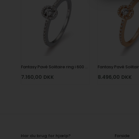
Fantasy Pavé Solitaire ring i 600 platin med 0,08 ct center og total 0,22 ct Diamanter fra Houmann Diamond Collection i 600 platin
7.160,00
DKK
8.496,00
DKK
Har du brug for hjælp?
Forside