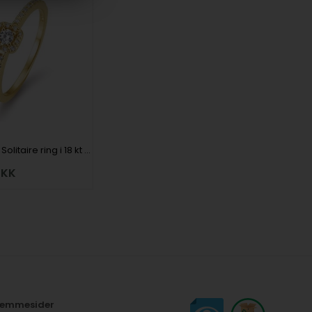
Fantasy Pavé Solitaire ring i 18 kt gulguld med 0,08 ct center og total 0,22 ct Diamanter fra Houmann Diamond Collection i 18 kt gulguld
KK
hjemmesider