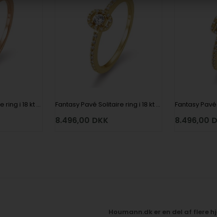
Fantasy Pavé Solitaire ring i 18 kt rosaguld med 0,08 ct center og total 0,22 ct Diamanter fra Houmann Diamond Collection i 18 kt rosaguld
Fantasy Pavé Solitaire ring i 18 kt gulguld med 0,08 ct center og total 0,22 ct Diamanter fra Houmann Diamond Collection i 18 kt gulguld
8.496,00
DKK
8.496,00
D
Houmann.dk er en del af flere 