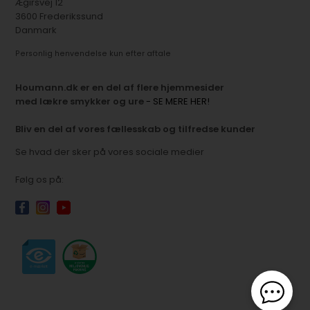
Ægirsvej 12
3600 Frederikssund
Danmark
Personlig henvendelse kun efter aftale
Houmann.dk er en del af flere hjemmesider
med lækre smykker og ure
- SE MERE HER!
Bliv en del af vores fællesskab og tilfredse kunder
Se hvad der sker på vores sociale medier
Følg os på: