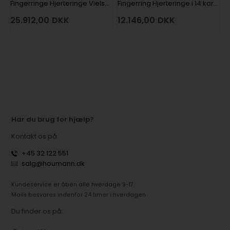
Fingerringe Hjerteringe Vielses i 14 karat hvidguld med 2 x 0,007 ct + 5 x 0,004 ct diamanter
Fingerring Hjerteringe i 14 karat hvidguld med 2 x 0,007 ct + 5 x 0,004 ct diamanter
25.912,00
DKK
12.146,00
DKK
Har du brug for hjælp?
Kontakt os på:
+45 32 122 551
salg@houmann.dk
Kundeservice er åben alle hverdage 9-17.
Mails besvares indenfor 24 timer i hverdagen
Du finder os på: