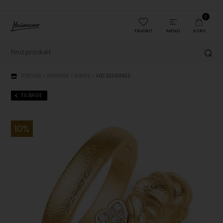
0
FAVORIT
MENU
KURV
FORSIDE
»
SMYKKER
»
RINGE
»
VIELSESRINGE
TILBAGE
10%