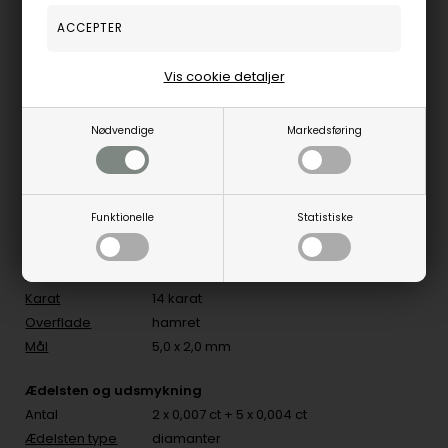
højden
Dameringen kommer flere varianter, både i gulguld og
Vis cookie detaljer
hvidguld - og hjertet med diamanter i flere størrelser og guld
farver
Nødvendige
Markedsføring
Se flere vielsesringe og varianter fra Aagaard her
Mærke
Aagaard
Funktionelle
Statistiske
Køn
Dame & Herre
Type
Fingerringe
Ædelmetal
gulguld
Karat
14 karat
Overflade
hamret
Mål
5,0 x 2,0 mm
Ædelsten og udsmykning
Antal
2 x 0,007 ct + 5 x 0,004 ct
Ædelsten type
diamanter