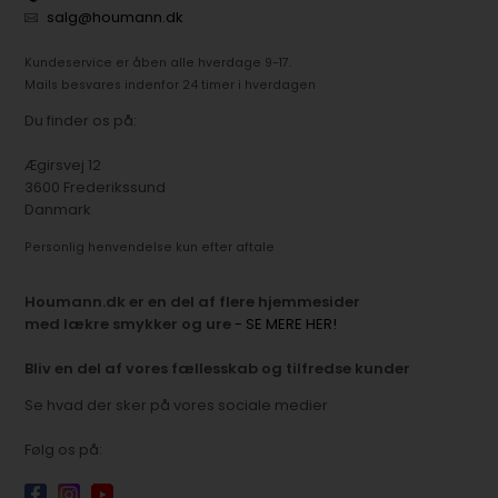
salg@houmann.dk
Kundeservice er åben alle hverdage 9-17.
Mails besvares indenfor 24 timer i hverdagen
Du finder os på:
Ægirsvej 12
3600 Frederikssund
Danmark
Personlig henvendelse kun efter aftale
Houmann.dk er en del af flere hjemmesider
med lækre smykker og ure
- SE MERE HER!
Bliv en del af vores fællesskab og tilfredse kunder
Se hvad der sker på vores sociale medier
Følg os på: