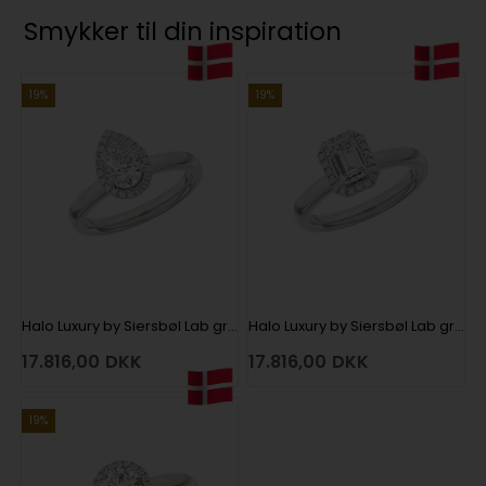
Smykker til din inspiration
19%
19%
Halo Luxury by Siersbøl Lab grown diamantring med i alt 1,12 ct i 14 kt hvidguld
Halo Luxury by Siersbøl Lab grown diamantring med i alt 1,12 ct i 14 kt hvidguld
17.816,00
DKK
17.816,00
DKK
19%