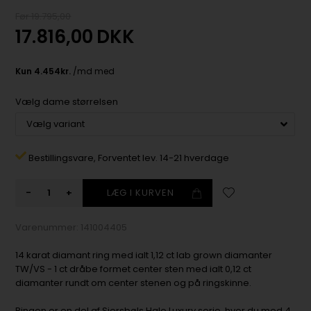
Før 19.795,00
17.816,00
DKK
Vælg dame størrelsen
Bestillingsvare,
Forventet lev. 14-21 hverdage
-
+
Varenummer:
141004405
14 karat diamant ring med ialt 1,12 ct lab grown diamanter
TW/VS - 1 ct dråbe formet center sten med ialt 0,12 ct
diamanter rundt om center stenen og på ringskinne.
Ringen er en del af Siersbøls Halo Luxury serie, hvor du med 4