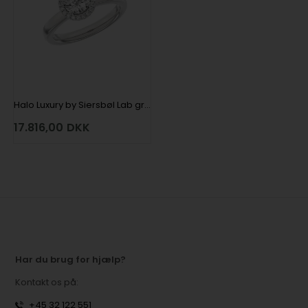
Halo Luxury by Siersbøl Lab grown diamantring med i alt 1,12 ct i 14 kt hvidguld
17.816,00
DKK
Har du brug for hjælp?
Kontakt os på:
+45 32 122 551