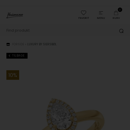
0
FAVORIT
MENU
KURV
FORSIDE
»
LUXURY BY SIERSBØL
TILBAGE
10%