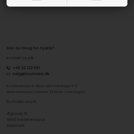
Har du brug for hjælp?
Kontakt os på:
+45 32 122 551
salg@houmann.dk
Kundeservice er åben alle hverdage 9-17.
Mails besvares indenfor 24 timer i hverdagen
Du finder os på:
Ægirsvej 12
3600 Frederikssund
Danmark