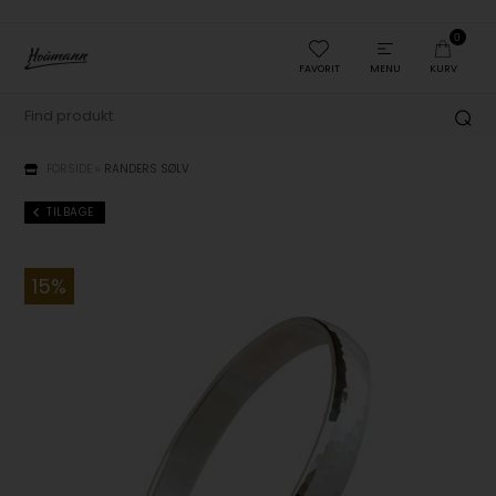
0
FAVORIT
MENU
KURV
FORSIDE
»
RANDERS SØLV
TILBAGE
15%