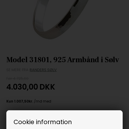
Model 31801, 925 Armbånd i Sølv
SE MERE FRA
RANDERS SØLV
Før 4.725,00
4.030,00
DKK
Bestillingsvare,
Forventet lev. 7-10 hverdage
Cookie information
-
+