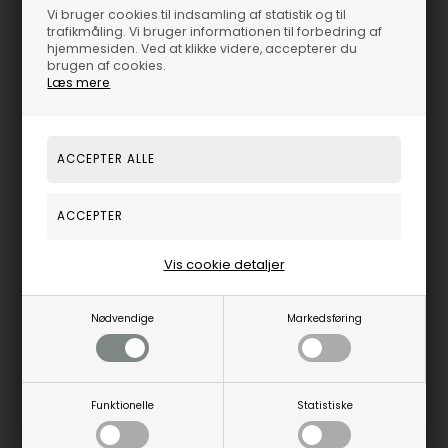
Vi bruger cookies til indsamling af statistik og til
trafikmåling. Vi bruger informationen til forbedring af
hjemmesiden. Ved at klikke videre, accepterer du
Varenummer:
31801
brugen af cookies.
Læs mere
Hammerslået Classic fra Randers Sølv
Simpelt armbånd i massivt sølv med hammerslået overflade
Smykket kommer i en flot gaveæske
Vis cookie detaljer
Nødvendige
Markedsføring
Dansk design, Dansk produktion, Dansk nostalgi
Vi har flere RS design smykker - KLIK HER
Funktionelle
Statistiske