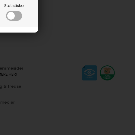
Statistiske
hjemmesider
MERE HER!
g tilfredse
e medier