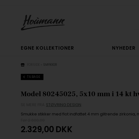
EGNE KOLLEKTIONER
NYHEDER
FORSIDE
»
SMYKKER
TILBAGE
Model 80245025, 5x10 mm i 14 kt h
SE MERE FRA
STØVRING DESIGN
Smukke stikker med flot indfattet 4 mm glitrende zirkonia,
Før 2.600,00
2.329,00
DKK