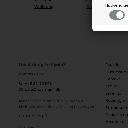
Armbånd
Halskæder
Nødvendig
Vedhæng
Øreringe
Har du brug for hjælp?
Forside
Handelsbet
Kontakt os på:
Kontakt
+45 32 122 551
Om os
salg@houmann.dk
Levering
Retur og om
Kundeservice er åben alle hverdage 9-17.
Mails besvares indenfor 24 timer i hverdagen
Reklamatio
Finansiering
Du finder os på:
Vi køber dit
Ægirsvej 12