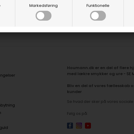
Fingerringe
e
Markedsføring
Funktionelle
Smykkesæt
Houmann.dk er en del af flere 
med lækre smykker og ure
- SE 
ingelser
Bliv en del af vores fællesskab o
kunder
Se hvad der sker på vores social
bytning
n
Følg os på:
 guld