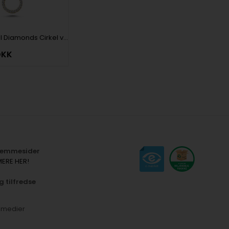
Ø 11 mm Cirkel Diamonds Cirkel vedhæng med 24 x 0,006 ct i 14 kt rødguld
DKK
hjemmesider
MERE HER!
g tilfredse
e medier