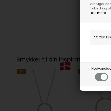
Vi bruger cook
forbedring a
Læs mere
Smykker til din inspiration
Nødvendig
6%
9%