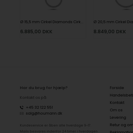
Ø 15,5 mm Cirkel Diamonds Cirkel vedhæng med 35 x 0,006 ct i 14 kt hvidguld
6.885,00
DKK
8.849,00
DKK
Har du brug for hjælp?
Forside
Handelsbet
Kontakt os på:
Kontakt
+45 32 122 551
Om os
salg@houmann.dk
Levering
Retur og om
Kundeservice er åben alle hverdage 9-17.
Mails besvares indenfor 24 timer i hverdagen
Reklamatio