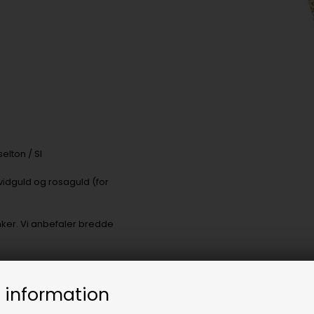
elton / SI
vidguld og rosaguld (for
er. Vi anbefaler bredde
 information