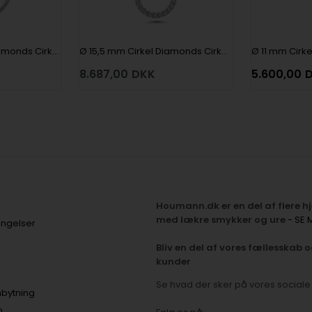
Ø 20,5 mm Cirkel Diamonds Cirkel vedhæng med 48 x 0,006 ct i 14 kt hvidguld
Ø 15,5 mm Cirkel Diamonds Cirkel vedhæng med 22 x 0,02 ct i 14 kt hvidguld
8.687,00
DKK
5.600,00
Houmann.dk er en del af flere 
med lækre smykker og ure
- SE 
ingelser
Bliv en del af vores fællesskab o
kunder
Se hvad der sker på vores social
bytning
n