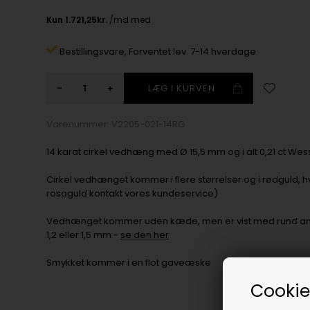
Bestillingsvare,
Forventet lev. 7-14 hverdage
-
+
Varenummer:
V2205-021-14RG
14 karat cirkel vedhæng med Ø 15,5 mm og i alt 0,21 ct Wess
Cirkel vedhænget kommer i flere størrelser og i rødguld, h
rosaguld kontakt vores kundeservice)
Vedhænget kommer uden kæde, men er vist med rund ank
1,2 eller 1,5 mm -
se den her
Smykket kommer i en flot gaveæske
Cookie