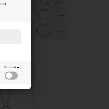
n til
.
Statistiske