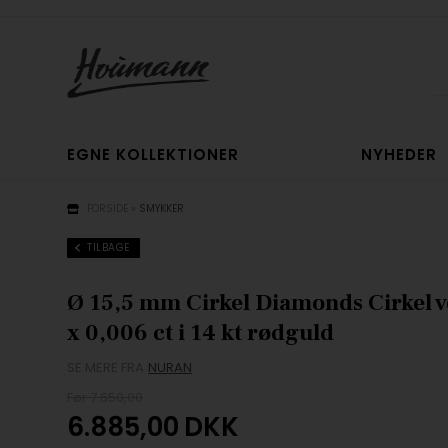
EGNE KOLLEKTIONER
NYHEDER
FORSIDE
»
SMYKKER
TILBAGE
Ø 15,5 mm Cirkel Diamonds Cirkel
x 0,006 ct i 14 kt rødguld
SE MERE FRA
NURAN
Før 7.650,00
6.885,00
DKK