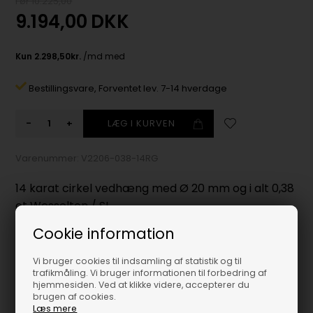
Før 10.225,00
9.194,00
DKK
Bestillingsvare,
Forventet lev. 7-14 hverdage
-
+
Varenummer:
V2206-038-14RG
14 karat cirkel vedhæng med Ø 20 mm og i alt 0,38
ct Wesselton / SI
Cirkel vedhænget kommer i flere størrelser og i rødguld,
Cookie information
hvidguld og rosaguld (for rosaguld kontakt vores
kundeservice)
Vi bruger cookies til indsamling af statistik og til
trafikmåling. Vi bruger informationen til forbedring af
Vedhænget kommer uden kæde, men er vist med rund
hjemmesiden. Ved at klikke videre, accepterer du
anker. Vi anbefaler bredde 1,2 eller 1,5 mm -
se den her
brugen af cookies.
Læs mere