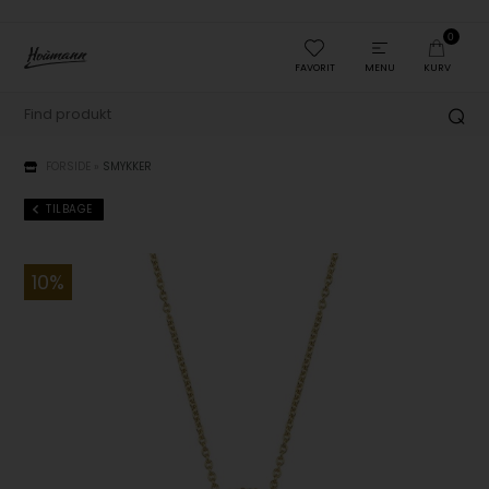
0
FAVORIT
MENU
KURV
FORSIDE
»
SMYKKER
TILBAGE
10%