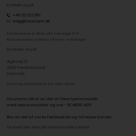
Kontakt os på:
+45 32 122 551
salg@houmann.dk
Kundeservice er åben alle hverdage 9-17.
Mails besvares indenfor 24 timer i hverdagen
Du finder os på:
Ægirsvej 12
3600 Frederikssund
Danmark
Personlig henvendelse kun efter aftale
Houmann.dk er en del af flere hjemmesider
med lækre smykker og ure
- SE MERE HER!
Bliv en del af vores fællesskab og tilfredse kunder
Se hvad der sker på vores sociale medier