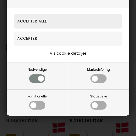
Smykket kommer i en flot gaveæske
Smykker til din inspiration
27%
Vis cookie detaljer
Nødvendige
Markedsføring
Funktionelle
Statistiske
Ø 20 mm Cirkel Diamonds Cirkel vedhæng med 38 x 0,01 ct i 14 kt hvidguld
Ø 13,0 mm Diamond Hearts Hjerte vedhæng med 24 x 0,01 ct i 14 kt rødguld
9.194,00
DKK
6.200,00
DKK