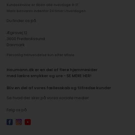
Kundeservice er åben alle hverdage 9-17.
Mails besvares indenfor 24 timer i hverdagen
Du finder os på:
Ægirsvej 12
3600 Frederikssund
Danmark
Personlig henvendelse kun efter aftale
Houmann.dk er en del af flere hjemmesider
med lækre smykker og ure
- SE MERE HER!
Bliv en del af vores fællesskab og tilfredse kunder
Se hvad der sker på vores sociale medier
Følg os på: