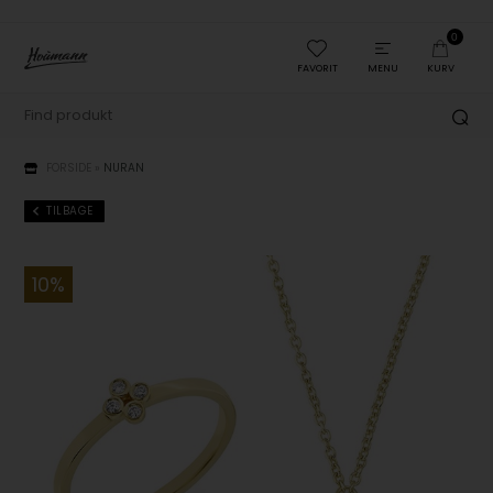
0
FAVORIT
MENU
KURV
FORSIDE
»
NURAN
TILBAGE
10%