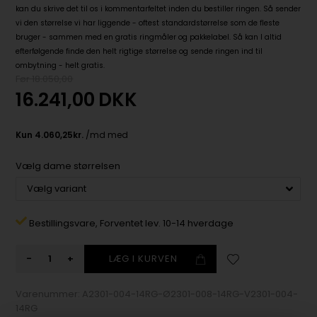
kan du skrive det til os i kommentarfeltet inden du bestiller ringen. Så sender
vi den størrelse vi har liggende - oftest standardstørrelse som de fleste
bruger - sammen med en gratis ringmåler og pakkelabel. Så kan I altid
efterfølgende finde den helt rigtige størrelse og sende ringen ind til
ombytning - helt gratis.
Før 18.050,00
16.241,00
DKK
Vælg dame størrelsen
Bestillingsvare,
Forventet lev. 10-14 hverdage
-
+
Varenummer:
A2301-004-14RG-Ø2301-008-14RG-V2301-004-
14RG