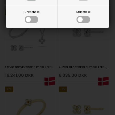
Funktionelle
Statistiske
19%
19%
Olivia smykkesæt, med i alt 0,16 ct diamanter i 14 kt hvidguld
Olivia ørestikkere, med i alt 0,08 ct diamanter i 14 kt hvidguld
16.241,00
DKK
6.035,00
DKK
19%
19%