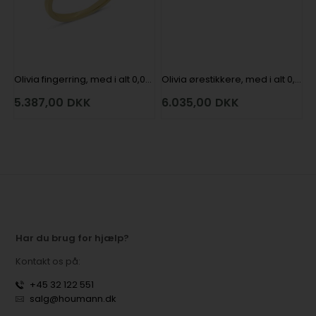
Olivia fingerring, med i alt 0,04 ct diamanter i 14 kt rødguld
Olivia ørestikkere, med i alt 0,08 ct diamanter i 14 kt rødguld
5.387,00
DKK
6.035,00
DKK
Har du brug for hjælp?
Kontakt os på:
+45 32 122 551
salg@houmann.dk