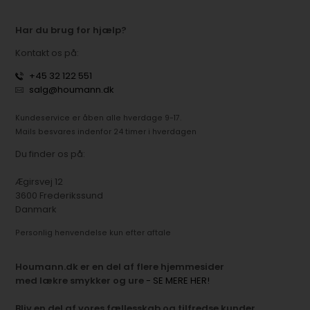
Har du brug for hjælp?
Kontakt os på:
+45 32 122 551
salg@houmann.dk
Kundeservice er åben alle hverdage 9-17.
Mails besvares indenfor 24 timer i hverdagen
Du finder os på:
Ægirsvej 12
3600 Frederikssund
Danmark
Personlig henvendelse kun efter aftale
Houmann.dk er en del af flere hjemmesider
med lækre smykker og ure
- SE MERE HER!
Bliv en del af vores fællesskab og tilfredse kunder