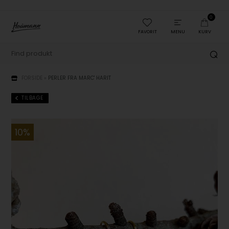
0
FAVORIT
MENU
KURV
FORSIDE
»
PERLER FRA MARC' HARIT
TILBAGE
10%