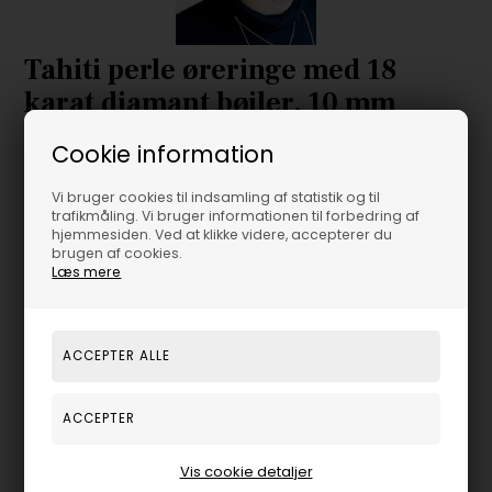
Tahiti perle øreringe med 18
karat diamant bøjler, 10 mm
SE MERE FRA
MARC HARIT
Cookie information
Før 8.295,00
7.472,00
DKK
Vi bruger cookies til indsamling af statistik og til
trafikmåling. Vi bruger informationen til forbedring af
hjemmesiden. Ved at klikke videre, accepterer du
brugen af cookies.
Læs mere
Bestillingsvare,
Forventet lev. 7-14 hverdage
-
+
Varenummer:
MH_750BOM_10_18G
Marc' Harit 10 mm near round Tahiti perle ørestikker på 18
Vis cookie detaljer
karat rødgulds bøjler med pave fattet brilanter