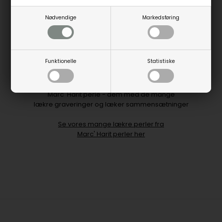
Perlene er i lys / mellem farven og en af de bedste kvaliteter
Nødvendige
Markedsføring
Diamanterne er i brillant slib og kvalitet G/SI
Kommer i en flto gaveæske med certifikat
Funktionelle
Statistiske
Houmann er din forhandler af
Marc' Harit perle - dem med de mange
lækre graveringer og læker sammensætninger
Se vores mange lækre perler fra
Marc' Harit perler her