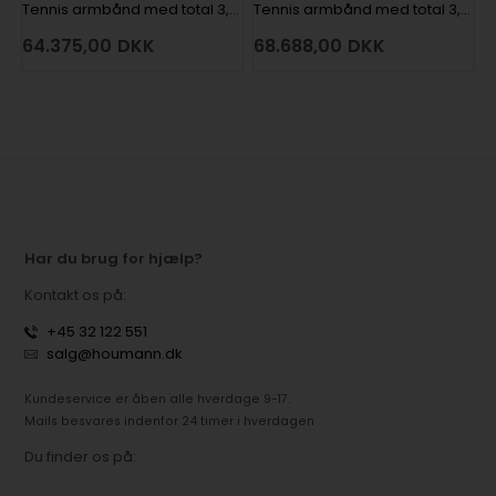
Tennis armbånd med total 3,28 ct fra Houmann Diamond Collection i 18 kt hvidguld
Tennis armbånd med total 3,28 ct fra Houmann Diamond Collection i 18 kt hvidguld
64.375,00
DKK
68.688,00
DKK
Har du brug for hjælp?
Kontakt os på:
+45 32 122 551
salg@houmann.dk
Kundeservice er åben alle hverdage 9-17.
Mails besvares indenfor 24 timer i hverdagen
Du finder os på: