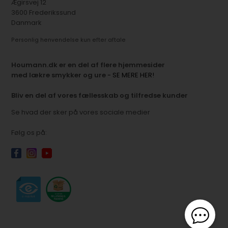
Ægirsvej 12
3600 Frederikssund
Danmark
Personlig henvendelse kun efter aftale
Houmann.dk er en del af flere hjemmesider
med lækre smykker og ure
- SE MERE HER!
Bliv en del af vores fællesskab og tilfredse kunder
Se hvad der sker på vores sociale medier
Følg os på: