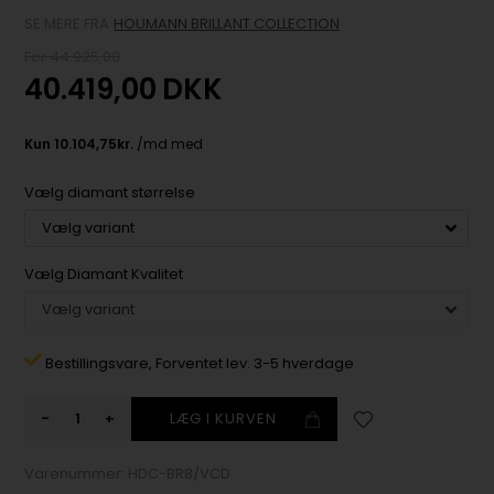
SE MERE FRA
HOUMANN BRILLANT COLLECTION
Før 44.925,00
40.419,00
DKK
Vælg diamant størrelse
Vælg Diamant Kvalitet
Bestillingsvare,
Forventet lev. 3-5 hverdage
-
+
Varenummer:
HDC-BR8/VCD