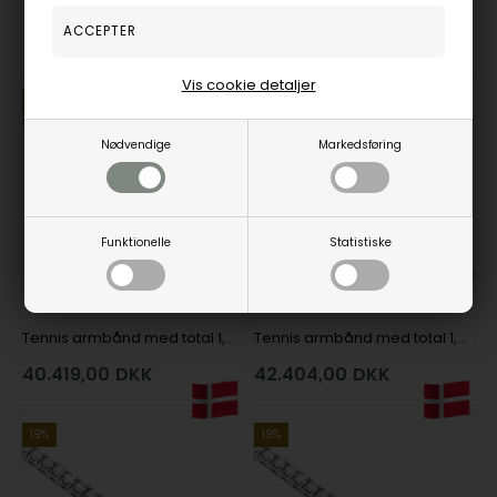
Smykker til din inspiration
Vis cookie detaljer
19%
19%
Nødvendige
Markedsføring
Funktionelle
Statistiske
Tennis armbånd med total 1,50 ct fra Houmann Diamond Collection i 18 kt hvidguld
Tennis armbånd med total 1,50 ct fra Houmann Diamond Collection i 18 kt hvidguld
40.419,00
DKK
42.404,00
DKK
19%
19%