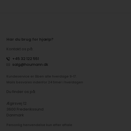
Har du brug for hjælp?
Kontakt os på:
+45 32 122 551
salg@houmann.dk
Kundeservice er åben alle hverdage 9-17.
Mails besvares indenfor 24 timer i hverdagen
Du finder os på:
Ægirsvej 12
3600 Frederikssund
Danmark
Personlig henvendelse kun efter aftale