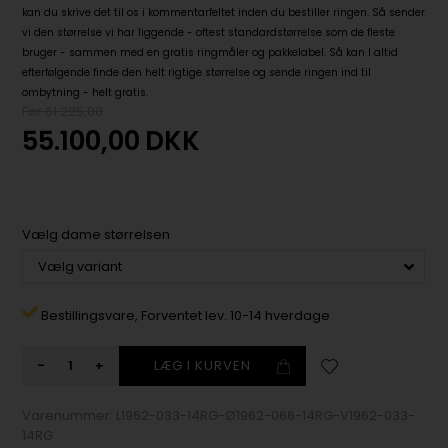
kan du skrive det til os i kommentarfeltet inden du bestiller ringen. Så sender
vi den størrelse vi har liggende - oftest standardstørrelse som de fleste
bruger - sammen med en gratis ringmåler og pakkelabel. Så kan I altid
efterfølgende finde den helt rigtige størrelse og sende ringen ind til
ombytning - helt gratis.
Før 61.225,00
55.100,00
DKK
Vælg dame størrelsen
Bestillingsvare,
Forventet lev. 10-14 hverdage
-
+
Varenummer:
L1962-033-14RG-Ø1962-066-14RG-V1962-033-
14RG