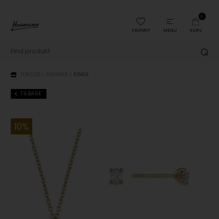
0
FAVORIT
MENU
KURV
FORSIDE
»
SMYKKER
»
RINGE
TILBAGE
10%