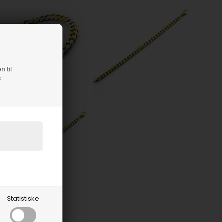
n til
.
Statistiske