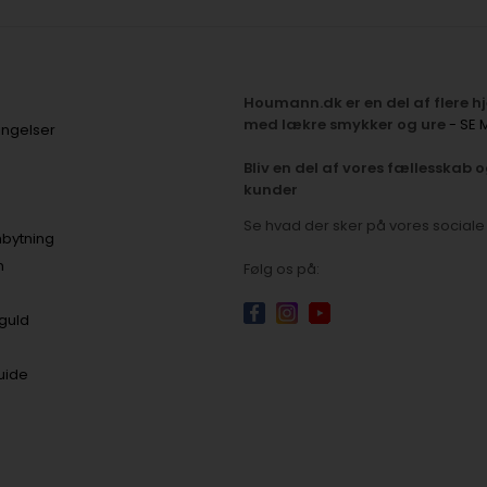
Houmann.dk er en del af flere 
med lækre smykker og ure
- SE 
ingelser
Bliv en del af vores fællesskab o
kunder
Se hvad der sker på vores social
bytning
n
Følg os på:
 guld
uide