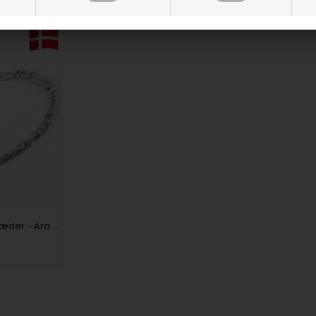
14 kt hvidgulds halskæder - Ara Plain - 3,5 mm bred og 45 cm lang