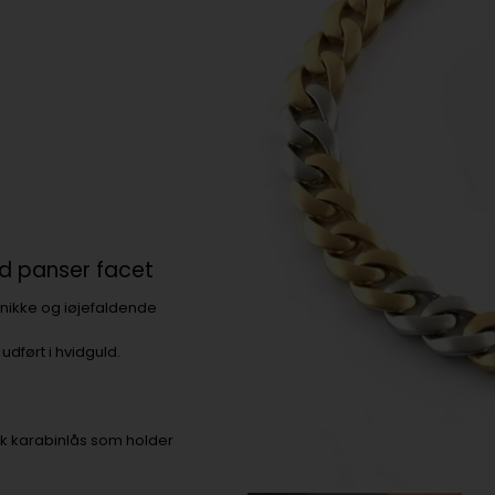
d panser facet
nikke og iøjefaldende
udført i hvidguld.
sk karabinlås som holder