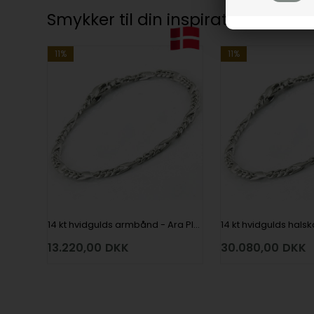
Smykker til din inspiration
11%
11%
14 kt hvidgulds armbånd - Ara Plain - 3,5 mm bred og 18½ cm langt
13.220,00
DKK
30.080,00
DKK