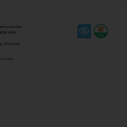
hjemmesider
MERE HER!
g tilfredse
e medier