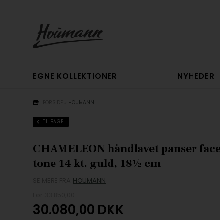
EGNE KOLLEKTIONER
NYHEDER
FORSIDE
»
HOUMANN
TILBAGE
CHAMELEON håndlavet panser face
tone 14 kt. guld, 18½ cm
SE MERE FRA
HOUMANN
Før 33.850,00
30.080,00
DKK