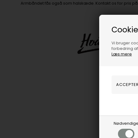
Armbåndet fås også som halskæde. Kontakt os for pris på
Cookie
Vi bruger cook
forbedring a
Læs mere
Nødvendig