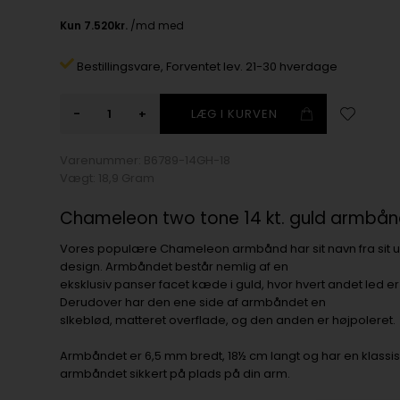
Bestillingsvare,
Forventet lev. 21-30 hverdage
-
+
Varenummer:
B6789-14GH-18
Vægt:
18,9
Gram
Chameleon two tone 14 kt. guld armbån
Vores populære Chameleon armbånd har sit navn fra sit u
design. Armbåndet består nemlig af en
eksklusiv panser facet kæde i guld, hvor hvert andet led er 
Derudover har den ene side af armbåndet en
slkeblød, matteret overflade, og den anden er højpoleret.
Armbåndet er 6,5 mm bredt, 18½ cm langt og har en klassi
armbåndet sikkert på plads på din arm.