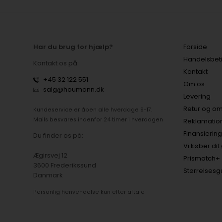
Har du brug for hjælp?
Forside
Handelsbet
Kontakt os på:
Kontakt
+45 32 122 551
Om os
salg@houmann.dk
Levering
Retur og om
Kundeservice er åben alle hverdage 9-17.
Mails besvares indenfor 24 timer i hverdagen
Reklamatio
Finansiering
Du finder os på:
Vi køber dit
Ægirsvej 12
Prismatch+
3600 Frederikssund
Størrelsesg
Danmark
Personlig henvendelse kun efter aftale