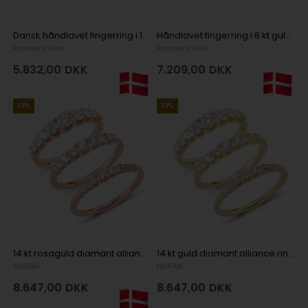
Dansk håndlavet fingerring i 14 karat guld med et lille hjerte
Håndlavet fingerring i 8 kt guld med 3 brillanter
Randers Sølv
Randers Sølv
5.832,00
DKK
7.209,00
DKK
19%
19%
14 kt rosaguld diamant alliance ring, fra Empire ring serien med 0,24 ct til 1,00 ct diamanter Wesselton / SI
14 kt guld diamant alliance ring, fra Empire ring serien med 0,24 ct til 1,00 ct diamanter Wesselton / SI
NURAN
NURAN
8.647,00
DKK
8.647,00
DKK