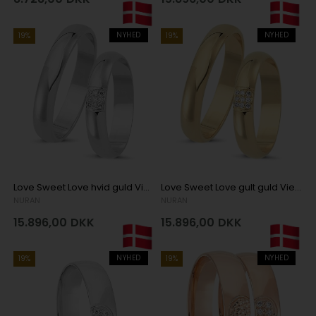
NYHED
NYHED
19%
19%
Love Sweet Love hvid guld Vielsesringe med 9 stk diamanter Wesselton SI
Love Sweet Love gult guld Vielsesringe med 9 stk diamanter Wesselton SI
NURAN
NURAN
15.896,00
DKK
15.896,00
DKK
NYHED
NYHED
19%
19%