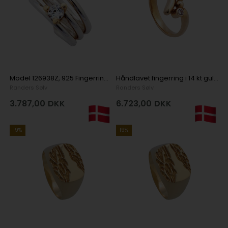
Model 126938Z, 925 Fingerring i Sølv
Håndlavet fingerring i 14 kt guld med brilliant
Randers Sølv
Randers Sølv
3.787,00
DKK
6.723,00
DKK
19%
19%