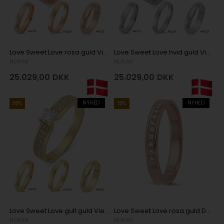
Love Sweet Love rosa guld Vielsesringe med 1 x 0,15 + 32 x 0,005 stk diamanter Wesselton SI
Love Sweet Love hvid guld Vielsesringe med 1 x 0,15 + 32 x 0,005 stk diamanter Wesselton SI
NURAN
NURAN
25.029,00
DKK
25.029,00
DKK
NYHED
NYHED
19%
19%
Love Sweet Love gult guld Vielsesringe med 1 x 0,15 + 32 x 0,005 stk diamanter Wesselton SI
Love Sweet Love rosa guld Damering med 9 x 0,01 ct stk diamanter Wesselton VS
NURAN
NURAN