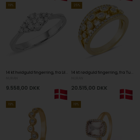
19%
25%
14 kt hvidguld fingerring, fra Lilja serien med 13 Diamanter Wesselton SI
14 kt rødguld fingerring, fra Tube serien med totalt 0,67 ct Diamanter Wesselton SI
NURAN
NURAN
9.558,00
DKK
20.515,00
DKK
19%
19%