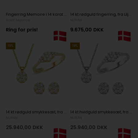
Fingerring Memoire i 14 karat hvidguld med 3 x 0,12 ct diamanter
14 kt rødguld fingerring, fra Lilja serien med 13 Diamanter Wesselton SI
Saint Maurice
NURAN
Ring for pris!
9.675,00
DKK
19%
19%
14 kt rødguld smykkesæt, fra Lilja serien med 3 x 7 + 1 x 13 Diamanter Wesselton SI
14 kt hvidguld smykkesæt, fra Lilja serien med 3 x 7 + 1 x 13 Diamanter Wesselton SI
NURAN
NURAN
25.940,00
DKK
25.940,00
DKK