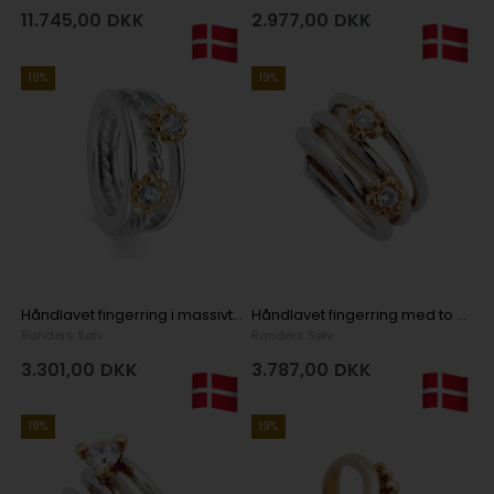
11.745,00
DKK
2.977,00
DKK
19%
19%
Håndlavet fingerring i massivt sølv med Zirconia - 10,0 mm
Håndlavet fingerring med to zirconia krystaller og guldfatninger
Randers Sølv
Randers Sølv
3.301,00
DKK
3.787,00
DKK
19%
19%