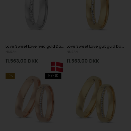
Love Sweet Love hvid guld Damering med 17 x 0,005 ct stk diamanter Wesselton SI
Love Sweet Love gult guld Damering med 17 x 0,005 ct stk diamanter Wesselton SI
NURAN
NURAN
11.563,00
DKK
11.563,00
DKK
NYHED
19%