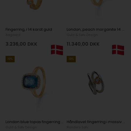
Fingerring, i 14 karat guld
London, peach morganite 14 kt fingerring med 0,10 carat W/SI diamanter
Aagaard
Guld & Sølv Design
3.236,00
DKK
11.340,00
DKK
19%
19%
London blue topas fingerring i 14 kt guld med brillanter
Håndlavet fingerring i massiv sølv med Zirconia i guldfatning - 12 mm
Guld & Sølv Design
Randers Sølv