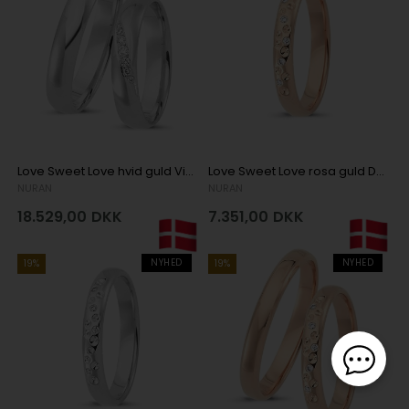
Love Sweet Love hvid guld Vielsesringe med 7 stk diamanter Wesselton VS
Love Sweet Love rosa guld Damering med 5 stk diamanter Wesselton SI
NURAN
NURAN
18.529,00
DKK
7.351,00
DKK
NYHED
NYHED
19%
19%