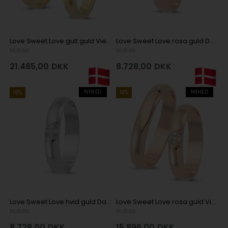
Love Sweet Love gult guld Vielsesringe med 5 x 0,04 ct stk diamanter Wesselton VS
Love Sweet Love rosa guld Damering med 9 stk diamanter Wesselton SI
NURAN
NURAN
21.485,00
DKK
8.728,00
DKK
NYHED
NYHED
19%
19%
Love Sweet Love hvid guld Damering med 9 stk diamanter Wesselton SI
Love Sweet Love rosa guld Vielsesringe med 9 stk diamanter Wesselton SI
NURAN
NURAN
8.728,00
DKK
15.896,00
DKK