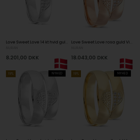
Love Sweet Love 14 kt hvid guld Damering med 7 stk diamanter Wesselton SI
Love Sweet Love rosa guld Vielsesringe med 7 stk diamanter Wesselton SI
NURAN
NURAN
8.201,00
DKK
18.043,00
DKK
NYHED
NYHED
19%
19%