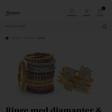
0
FAVORIT
MENU
KURV
FORSIDE
»
SMYKKER
»
RINGE
Ringe med diamanter &