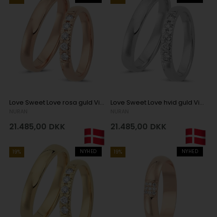
Love Sweet Love rosa guld Vielsesringe med 5 x 0,04 ct stk diamanter Wesselton VS
Love Sweet Love hvid guld Vielsesringe med 5 x 0,04 ct stk diamanter Wesselton VS
NURAN
NURAN
21.485,00
DKK
21.485,00
DKK
NYHED
NYHED
19%
19%