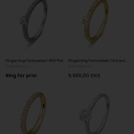
Fingerring Forlovelse i 600 Platin med 1 x 0,05 ct diamanter
Fingerring Forlovelse i 14 karat gulguld med 11 stk i alt 0,15 ct diamant
Saint Maurice
Saint Maurice
Ring for pris!
6.988,00
DKK