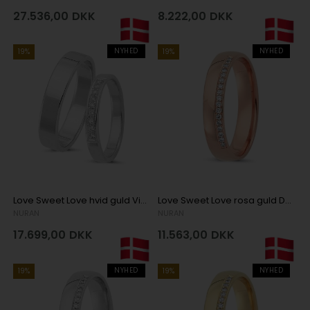
27.536,00
DKK
8.222,00
DKK
NYHED
NYHED
19%
19%
Love Sweet Love hvid guld Vielsesringe med 9 x 0,01 ct stk diamanter Wesselton VS
Love Sweet Love rosa guld Damering med 17 x 0,005 ct stk diamanter Wesselton SI
NURAN
NURAN
17.699,00
DKK
11.563,00
DKK
NYHED
NYHED
19%
19%