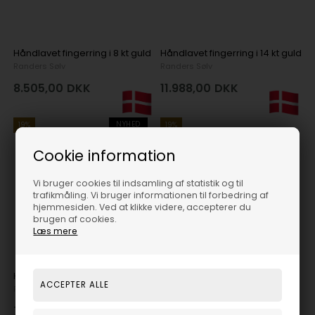
Håndlavet fingerring i 8 kt guld
Håndlavet fingerring i 14 kt guld
Randers Sølv
Randers Sølv
8.505,00
DKK
11.988,00
DKK
NYHED
19%
19%
Cookie information
Vi bruger cookies til indsamling af statistik og til
trafikmåling. Vi bruger informationen til forbedring af
hjemmesiden. Ved at klikke videre, accepterer du
brugen af cookies.
Læs mere
Håndlavet fingerring i 8 kt guld
Dansk håndlavet fingerring i 14 karat guld med 3 brillanter
Randers Sølv
Randers Sølv
7.857,00
DKK
9.558,00
DKK