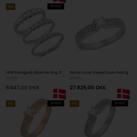
NYHED
19%
14 kt hvidguld alliance ring, fra Empire ring serien med 0,24 ct til 1,00 ct diamanter Wesselton / SI
Nuran Love Sweet Love hvid guld Damering med 1 x 0,15 + 32 x 0,005 stk diamanter Wesselton SI
NURAN
NURAN
8.647,00
DKK
27.825,00
DKK
NYHED
NYHED
19%
19%