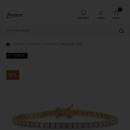
0
FAVORIT
MENU
KURV
FORSIDE
»
SMYKKER
»
ARMBÅND
»
NONAME-1267
TILBAGE
10%