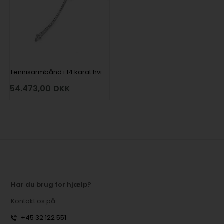
Tennisarmbånd i 14 karat hvidguld med 59 stk 0,05 ct Wesselton SI
54.473,00
DKK
Har du brug for hjælp?
Kontakt os på:
+45 32 122 551