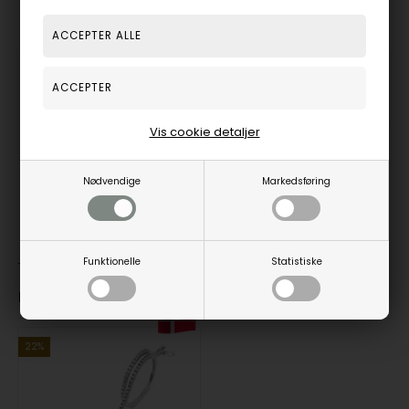
Smykker til din inspiration
Vis cookie detaljer
Nødvendige
Markedsføring
Funktionelle
Statistiske
Tennis armbånd i 18 kt med 1,88 ct blå safir
Tennis armbånd i 18 kt med 1,88 ct pink safir
Ring for pris!
Ring for pris!
22%