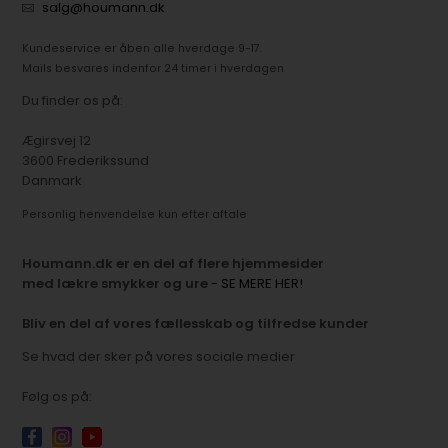
salg@houmann.dk
Kundeservice er åben alle hverdage 9-17.
Mails besvares indenfor 24 timer i hverdagen
Du finder os på:
Ægirsvej 12
3600 Frederikssund
Danmark
Personlig henvendelse kun efter aftale
Houmann.dk er en del af flere hjemmesider
med lækre smykker og ure
- SE MERE HER!
Bliv en del af vores fællesskab og tilfredse kunder
Se hvad der sker på vores sociale medier
Følg os på: