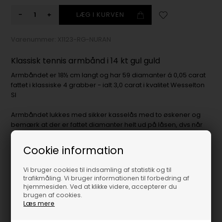
-
+
Varenummer:
X1123-RG-NURAN
Klassisk tennis armbånd i 14 kt gul guld
Armbåndet er 18½ cm langt og har 59 diamanter á 0,05 carat
fattet i klassiske 4 grabber - ialt 3,0 carat i kvalitet Wesselton
SI
Armbåndet lukkes med sikker kasselås med to øskener og
bemærk at der er fattet diamanter helt ud på låsen, dvs når
armbåndet er lukke om armen, er der ingen ophold i
diamanterne
Cookie information
Vi giver gerne tilbud på andre længder end denne 18½ cm -
Vi bruger cookies til indsamling af statistik og til
kontakt vores kunde service for dit tilbud
trafikmåling. Vi bruger informationen til forbedring af
hjemmesiden. Ved at klikke videre, accepterer du
Armbåndet leveres med certifikat og forsikrings vurdering.
brugen af cookies.
Læs mere