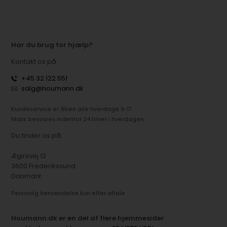
Har du brug for hjælp?
Kontakt os på:
+45 32 122 551
salg@houmann.dk
Kundeservice er åben alle hverdage 9-17.
Mails besvares indenfor 24 timer i hverdagen
Du finder os på:
Ægirsvej 12
3600 Frederikssund
Danmark
Personlig henvendelse kun efter aftale
Houmann.dk er en del af flere hjemmesider