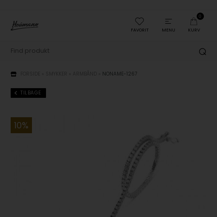
0
FAVORIT
MENU
KURV
FORSIDE
»
SMYKKER
»
ARMBÅND
»
NONAME-1267
TILBAGE
10%