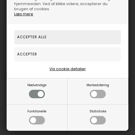
diamanterne
hjemmesiden. Ved at klikke videre, accepterer du
brugen af cookies.
Læs mere
Vi giver gerne tilbud på andre længder end denne 18½ cm -
kontakt vores kunde service for dit tilbud
Armbåndet leveres med certifikat og forsikrings vurdering.
Smykker til din inspiration
Vis cookie detaljer
22%
Nødvendige
Markedsføring
Funktionelle
Statistiske